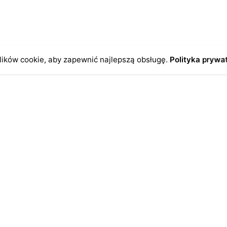
ików cookie, aby zapewnić najlepszą obsługę.
Polityka prywa
o
Antykikormoran.pl
O nas
ienia
Metody płatności
a
Metody dostawy
ersonalne
FAQ – często zadawane pytan
Regulamin
Polityka prywatności