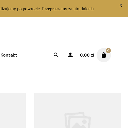
X
lizujemy po powrocie. Przepraszamy za utrudnienia
0
Kontakt
0.00
zł