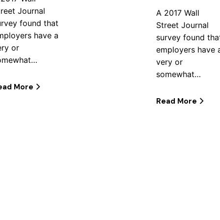
treet Journal
A 2017 Wall
urvey found that
Street Journal
mployers have a
survey found tha
ery or
employers have 
omewhat…
very or
somewhat…
ead More
Read More