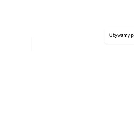
Używamy pl
Moje kont
Kontakt
43-300 Bielsko-Biała
Moje zamów
ul. Cieszyńska 4
Moja histori
Telefon:
691-547-155
Moje dane p
Email:
kontakt@antykikormoran.pl