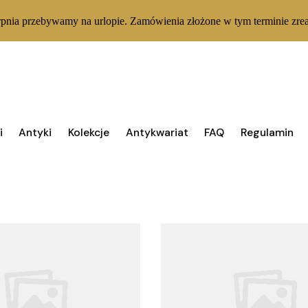
rpnia przebywamy na urlopie. Zamówienia złożone w tym terminie zrea
i
Antyki
Kolekcje
Antykwariat
FAQ
Regulamin