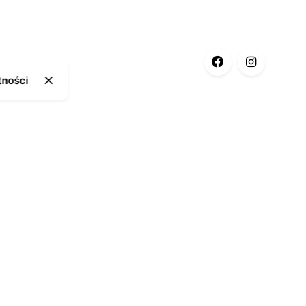
tności
ia