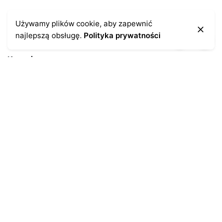
Używamy plików cookie, aby zapewnić
najlepszą obsługę.
Polityka prywatności
Kontakt
43-300 Bielsko-Biała
ul. Cieszyńska 4
Telefon:
691-547-155
Email:
kontakt@antykikormoran.pl
Moje konto
Moje zamówienia
Moja historia
Moje dane personalne