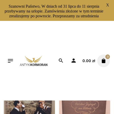
X
Szanowni Państwo, W dniach od 31 lipca do 11 sierpnia
przebywamy na urlopie. Zamówienia złożone w tym terminie
zrealizujemy po powrocie. Przepraszamy za utrudnienia
Skip
to
content
Filters
Sortuj od najnowszych
0
0.00
zł