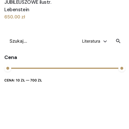
JUBILEUSZOWE ilustr.
Lebenstein
650.00
zł
Szukaj
Literatura
Cena
Cena
Cena
CENA:
10 ZŁ
—
700 ZŁ
FILTRUJ
max
min