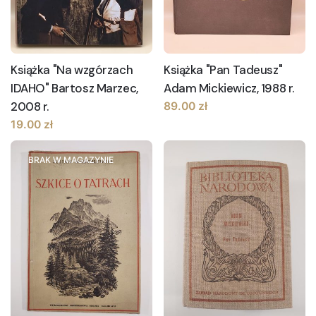
Książka "Na wzgórzach
Książka "Pan Tadeusz"
IDAHO" Bartosz Marzec,
Adam Mickiewicz, 1988 r.
2008 r.
89.00
zł
19.00
zł
BRAK W MAGAZYNIE