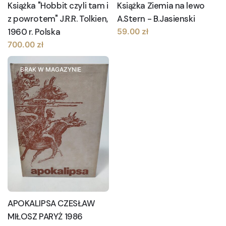
Książka "Hobbit czyli tam i
Książka Ziemia na lewo
z powrotem" J.R.R. Tolkien,
A.Stern - B.Jasienski
1960 r. Polska
59.00
zł
700.00
zł
BRAK W MAGAZYNIE
APOKALIPSA CZESŁAW
MIŁOSZ PARYŻ 1986