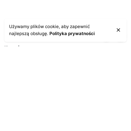
Używamy plików cookie, aby zapewnić
najlepszą obsługę.
Polityka prywatności
Kontakt
43-300 Bielsko-Biała
ul. Cieszyńska 4
Telefon:
691-547-155
Email:
kontakt@antykikormoran.pl
Moje konto
Moje zamówienia
Moja historia