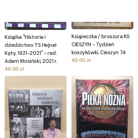
Książeczka / broszura KS
Książka "Historia i
CIESZYN - Tydzień
dziedzictwo TS Hejnał
koszykówki, Cieszyn 74
Kęty, 1921-2021" - red.
40.00
zł
Adam Kłosiński, 2021 r.
49.00
zł