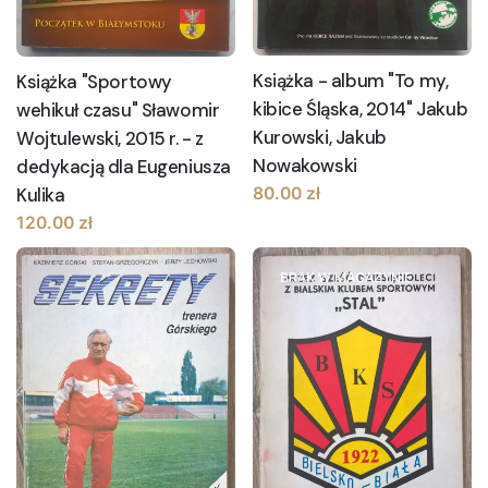
Książka - album "To my,
Książka "Sportowy
kibice Śląska, 2014" Jakub
wehikuł czasu" Sławomir
Kurowski, Jakub
Wojtulewski, 2015 r. - z
Nowakowski
dedykacją dla Eugeniusza
Kulika
80.00
zł
120.00
zł
BRAK W MAGAZYNIE