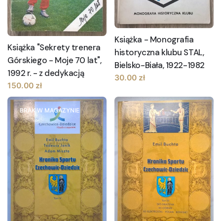
Książka - Monografia
Książka "Sekrety trenera
historyczna klubu STAL,
Górskiego - Moje 70 lat",
Bielsko-Biała, 1922-1982
1992 r. - z dedykacją
30.00
zł
150.00
zł
BRAK W MAGAZYNIE