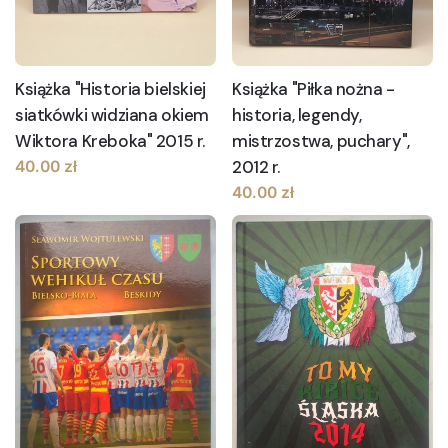
Książka "Historia bielskiej
Książka "Piłka nożna -
siatkówki widziana okiem
historia, legendy,
Wiktora Kreboka" 2015 r.
mistrzostwa, puchary",
2012 r.
40.00
zł
40.00
zł