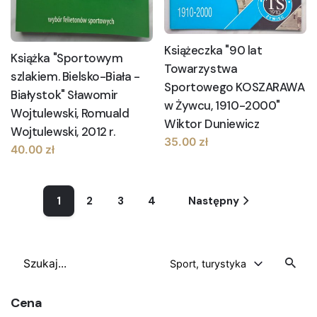
Książeczka "90 lat
Książka "Sportowym
Towarzystwa
szlakiem. Bielsko-Biała -
Sportowego KOSZARAWA
Białystok" Sławomir
w Żywcu, 1910-2000"
Wojtulewski, Romuald
Wiktor Duniewicz
Wojtulewski, 2012 r.
35.00
zł
40.00
zł
1
2
3
4
Następny
Szukaj
Sport, turystyka
Cena