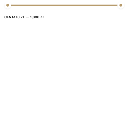
Cena
Cena
CENA:
10 ZŁ
—
1,000 ZŁ
FILTRUJ
max
min