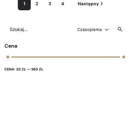
1
2
3
4
Następny
Szukaj
Czasopisma
Cena
Cena
Cena
CENA:
30 ZŁ
—
560 ZŁ
FILTRUJ
max
min