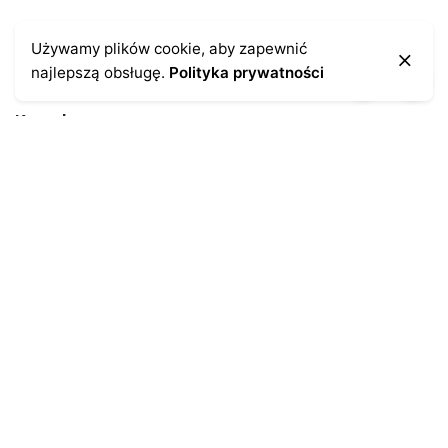
Używamy plików cookie, aby zapewnić
najlepszą obsługę.
Polityka prywatności
Kontakt
43-300 Bielsko-Biała
ul. Cieszyńska 4
Telefon:
691-547-155
Email:
kontakt@antykikormoran.pl
Moje konto
Moje zamówienia
Moja historia
Moje dane personalne