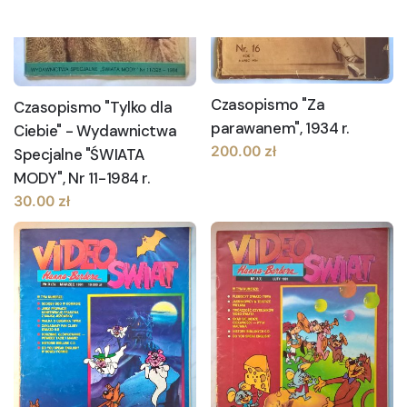
Czasopismo "Za
Czasopismo "Tylko dla
parawanem", 1934 r.
Ciebie" - Wydawnictwa
200.00
zł
Specjalne "ŚWIATA
MODY", Nr 11-1984 r.
30.00
zł