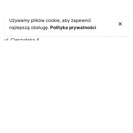
Kontakt
Używamy plików cookie, aby zapewnić
najlepszą obsługę.
Polityka prywatności
43-300 Bielsko-Biała
ul. Cieszyńska 4
Telefon:
691-547-155
Email:
kontakt@antykikormoran.pl
Moje konto
Moje zamówienia
Moja historia
Moje dane personalne
Antykikormoran.pl