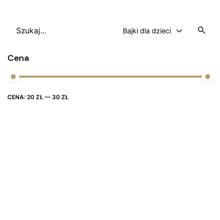
Szukaj
Bajki dla dzieci
Cena
Cena
Cena
CENA:
20 ZŁ
—
30 ZŁ
FILTRUJ
max
min