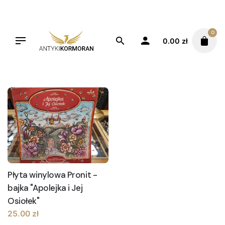
Skip
to
content
0
0.00
zł
Filters
Sortuj od najnowszych
Płyta winylowa Pronit -
bajka "Apolejka i Jej
Osiołek"
25.00
zł