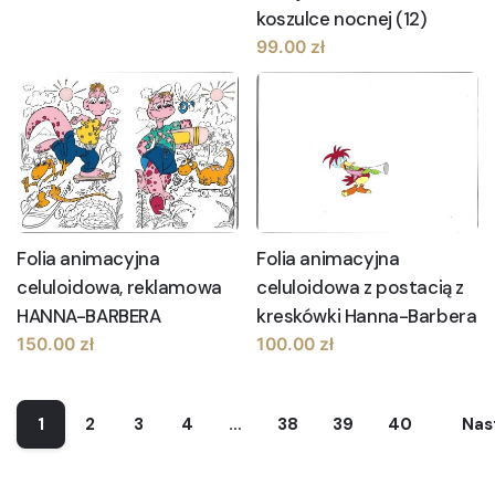
koszulce nocnej (12)
99.00
zł
Folia animacyjna
Folia animacyjna
celuloidowa, reklamowa
celuloidowa z postacią z
HANNA-BARBERA
kreskówki Hanna-Barbera
150.00
zł
100.00
zł
1
2
3
4
…
38
39
40
Nas