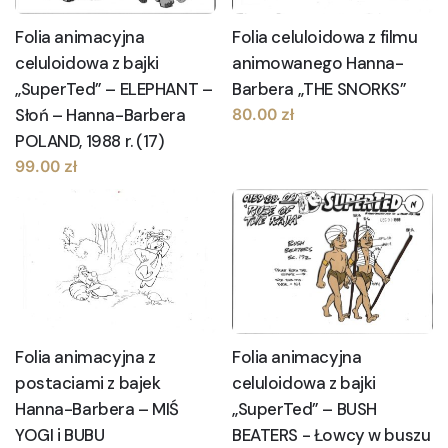
Folia animacyjna
Folia celuloidowa z filmu
celuloidowa z bajki
animowanego Hanna-
„SuperTed” – ELEPHANT –
Barbera „THE SNORKS”
Słoń – Hanna-Barbera
80.00
zł
POLAND, 1988 r. (17)
99.00
zł
Folia animacyjna z
Folia animacyjna
postaciami z bajek
celuloidowa z bajki
Hanna-Barbera – MIŚ
„SuperTed” – BUSH
YOGI i BUBU
BEATERS - Łowcy w buszu