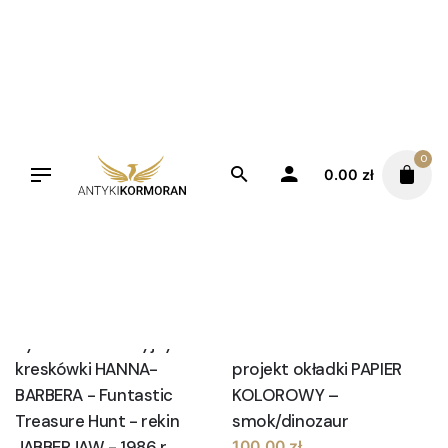
Skip
to
content
Filters
Sortuj od najnowszych
0
0.00
zł
Rysunek animacyjny z
Folia celuloidowa –
kreskówki HANNA-
projekt okładki PAPIER
BARBERA - Funtastic
KOLOROWY –
Treasure Hunt - rekin
smok/dinozaur
JABBERJAW - 1986 r.
100.00
zł