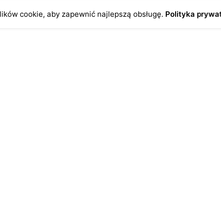
ików cookie, aby zapewnić najlepszą obsługę.
Polityka prywa
o
Antykikormoran.pl
O nas
ienia
Metody płatności
a
Metody dostawy
ersonalne
FAQ – często zadawane pytan
Regulamin
Polityka prywatności