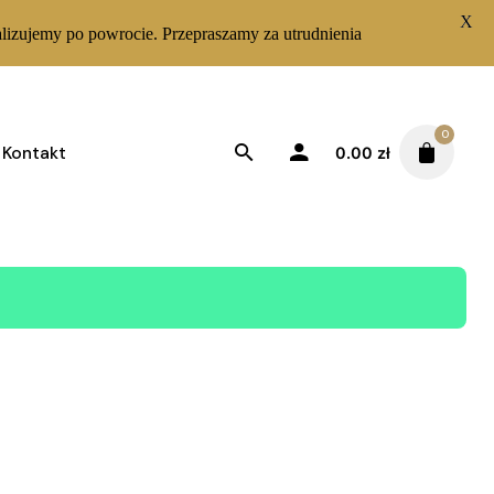
X
lizujemy po powrocie. Przepraszamy za utrudnienia
0
Kontakt
0.00
zł