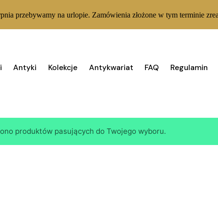
rpnia przebywamy na urlopie. Zamówienia złożone w tym terminie zrea
i
Antyki
Kolekcje
Antykwariat
FAQ
Regulamin
iono produktów pasujących do Twojego wyboru.