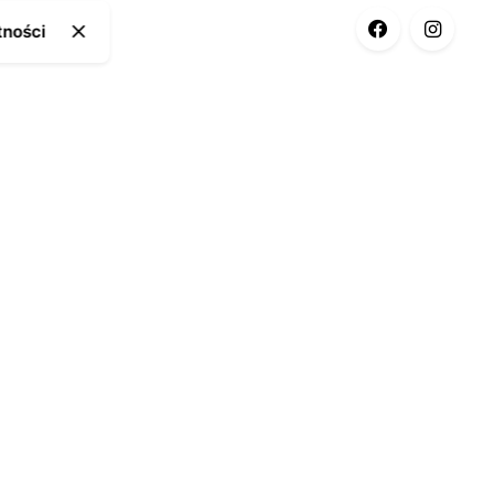
tności
ia