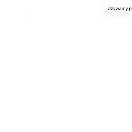
Używamy pl
Moje kont
Kontakt
43-300 Bielsko-Biała
Moje zamów
ul. Cieszyńska 4
Moja histori
Telefon:
691-547-155
Moje dane p
Email:
kontakt@antykikormoran.pl
© 2016-2023
. All rights reserved |