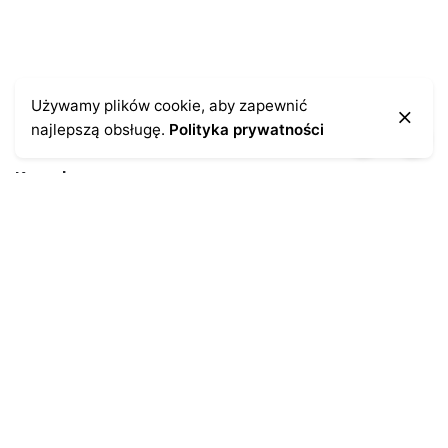
Używamy plików cookie, aby zapewnić
najlepszą obsługę.
Polityka prywatności
Kontakt
43-300 Bielsko-Biała
ul. Cieszyńska 4
Telefon:
691-547-155
Email:
kontakt@antykikormoran.pl
Moje konto
Moje zamówienia