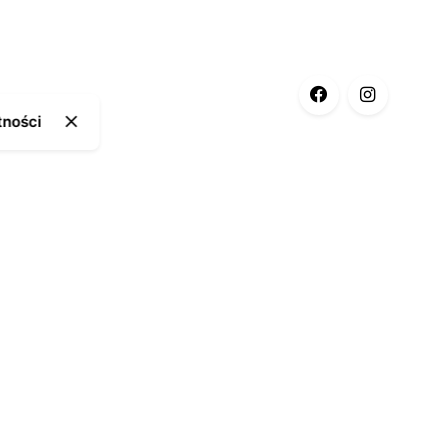
tności
ia