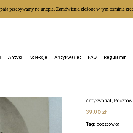
rpnia przebywamy na urlopie. Zamówienia złożone w tym terminie zrea
i
Antyki
Kolekcje
Antykwariat
FAQ
Regulamin
1 W MAGAZYNIE
Kartka p
Sienkiew
Antykwariat
,
Pocztów
39.00
zł
Tag:
pocztówka