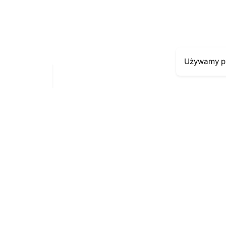
Używamy pl
Moje kont
Kontakt
43-300 Bielsko-Biała
Moje zamów
ul. Cieszyńska 4
Moja histori
Telefon:
691-547-155
Moje dane p
Email:
kontakt@antykikormoran.pl