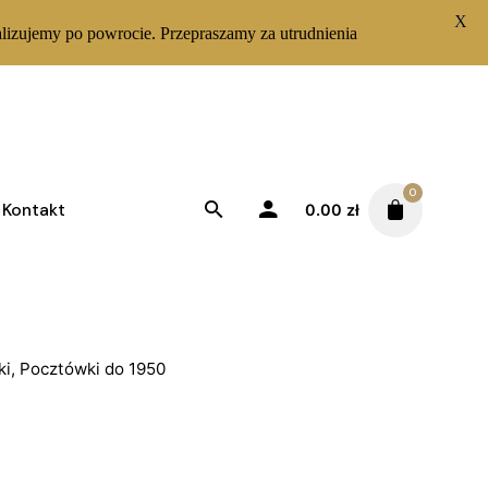
X
lizujemy po powrocie. Przepraszamy za utrudnienia
0
Kontakt
0.00
zł
ocztowa Henryk
icz
ki
,
Pocztówki do 1950