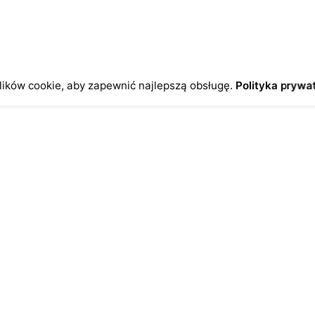
ików cookie, aby zapewnić najlepszą obsługę.
Polityka prywa
o
Antykikormoran.pl
O nas
ienia
Metody płatności
a
Metody dostawy
ersonalne
FAQ – często zadawane pytan
Regulamin
Polityka prywatności