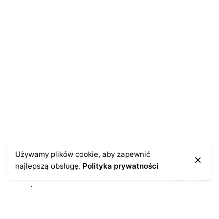
E-mail
*
Zapamiętaj moje dane w tej przeglądarce podczas
pisania kolejnych komentarzy.
Używamy plików cookie, aby zapewnić
najlepszą obsługę.
Polityka prywatności
Kontakt
43-300 Bielsko-Biała