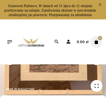
X
Szanowni Państwo, W dniach od 31 lipca do 11 sierpnia
przebywamy na urlopie. Zamówienia złożone w tym terminie
zrealizujemy po powrocie. Przepraszamy za utrudnienia
Skip
to
content
0
0.00
zł
BRAK W MAGAZYNIE
BRAK W MAGAZYNIE