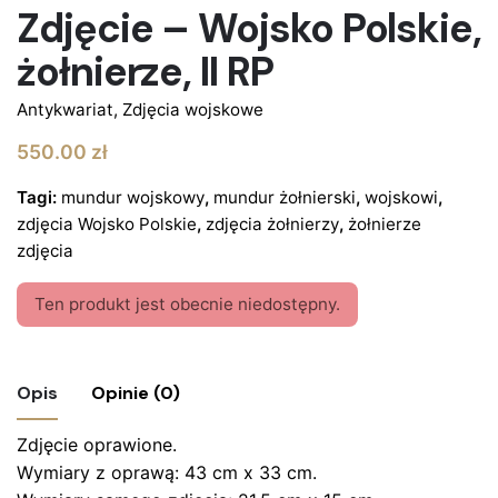
Zdjęcie – Wojsko Polskie,
żołnierze, II RP
Antykwariat
,
Zdjęcia wojskowe
550.00
zł
Tagi:
mundur wojskowy
,
mundur żołnierski
,
wojskowi
,
zdjęcia Wojsko Polskie
,
zdjęcia żołnierzy
,
żołnierze
zdjęcia
Ten produkt jest obecnie niedostępny.
Opis
Opinie (0)
Zdjęcie oprawione.
Nie ma jeszcze żadnych recenzji.
Wymiary z oprawą: 43 cm x 33 cm.