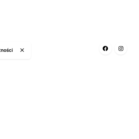
tności
ia