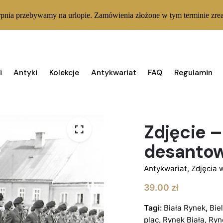
rpnia przebywamy na urlopie. Zamówienia złożone w tym terminie zrea
i
Antyki
Kolekcje
Antykwariat
FAQ
Regulamin
1 W MAGAZYNIE
Zdjęcie 
desantowy
Antykwariat
,
Zdjęcia 
39.00
zł
Tagi:
Biała Rynek
,
Bie
plac
,
Rynek Biała
,
Ryn