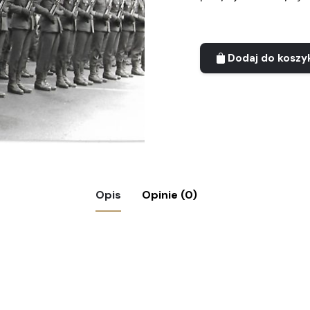
Dodaj do koszy
Opis
Opinie (0)
ania wojsk desantowych; Bielsko-Biała, 1979r