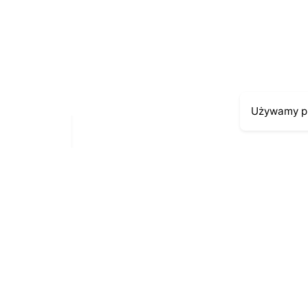
Zapamiętaj moje dane w tej przeglądarce podc
Używamy pl
Moje kont
Kontakt
43-300 Bielsko-Biała
Moje zamów
ul. Cieszyńska 4
Moja histori
Telefon:
691-547-155
Moje dane p
Email:
kontakt@antykikormoran.pl