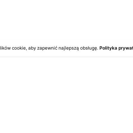
zas pisania kolejnych komentarzy.
ików cookie, aby zapewnić najlepszą obsługę.
Polityka prywa
o
Antykikormoran.pl
O nas
ienia
Metody płatności
a
Metody dostawy
ersonalne
FAQ – często zadawane pytan
Regulamin