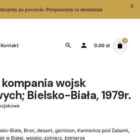
X
lizujemy po powrocie. Przepraszamy za utrudnienia
0
Kontakt
0.00
zł
– kompania wojsk
ch; Bielsko-Biała, 1979r.
wojskowe
lsko-Biała
,
Bron
,
desant
,
garnizon
,
Kamienica pod Żabami
,
ek w Białej
,
wojsko
,
zolnierz
,
żołnierze