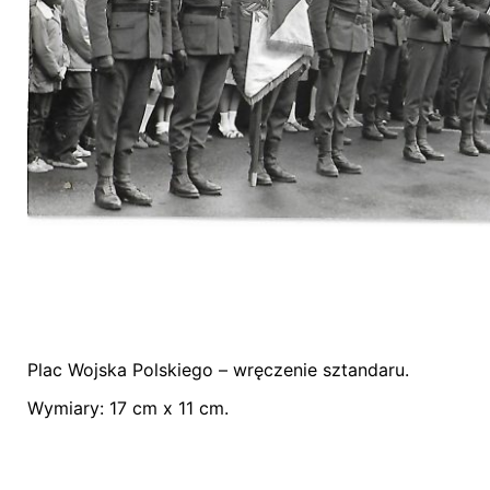
Plac Wojska Polskiego – wręczenie sztandaru.
Nie ma jeszcze żadnych recenzji.
Wymiary: 17 cm x 11 cm.
Bądź pierwszym recenzentem “Zdjęcie – komp