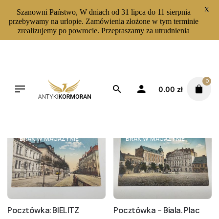
X
Szanowni Państwo, W dniach od 31 lipca do 11 sierpnia
przebywamy na urlopie. Zamówienia złożone w tym terminie
zrealizujemy po powrocie. Przepraszamy za utrudnienia
Skip
to
content
0
0.00
zł
Filters
Sortuj od najnowszych
BRAK W MAGAZYNIE
BRAK W MAGAZYNIE
Pocztówka: BIELITZ
Pocztówka - Biala. Plac