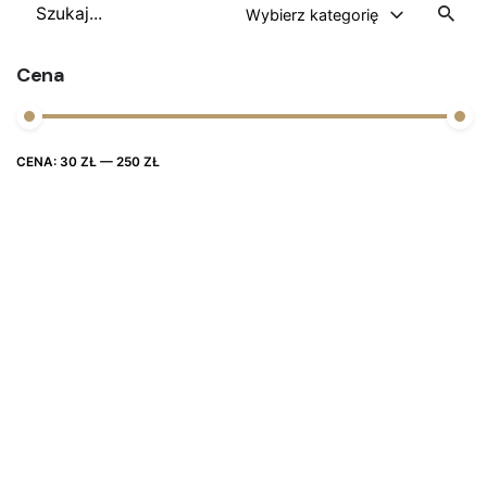
Szukaj
Wybierz kategorię
Cena
Cena
Cena
CENA:
30 ZŁ
—
250 ZŁ
FILTRUJ
max
min