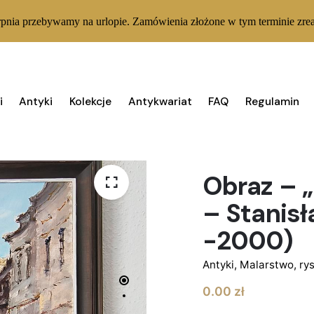
rpnia przebywamy na urlopie. Zamówienia złożone w tym terminie zrea
i
Antyki
Kolekcje
Antykwariat
FAQ
Regulamin
BRAK W MAGAZYNIE
Obraz – „
– Stanisł
-2000)
Antyki
,
Malarstwo, rys
0.00
zł