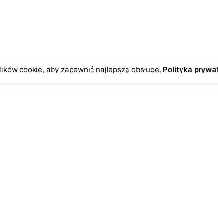
zas pisania kolejnych komentarzy.
ików cookie, aby zapewnić najlepszą obsługę.
Polityka prywa
o
Antykikormoran.pl
O nas
ienia
Metody płatności
a
Metody dostawy
ersonalne
FAQ – często zadawane pytan
Regulamin
Polityka prywatności