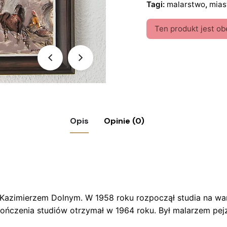
Tagi:
malarstwo
,
mias
Ten produkt jest ob
Opis
Opinie (0)
ierz Dolny” 1986 r. – Stanisław Jan Łazorek (
 Kazimierzem Dolnym. W 1958 roku rozpoczął studia na wa
czenia studiów otrzymał w 1964 roku. Był malarzem pejzaż