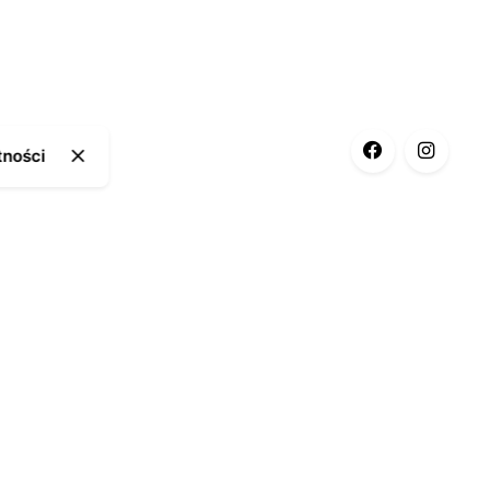
tności
ia