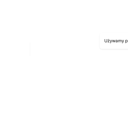
Zapamiętaj moje dane w tej przeglądarce podc
Używamy pl
Moje kont
Kontakt
43-300 Bielsko-Biała
Moje zamów
ul. Cieszyńska 4
Moja histori
Telefon:
691-547-155
Moje dane p
Email:
kontakt@antykikormoran.pl