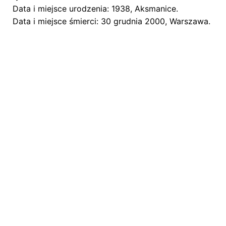
Twój adres email nie zostanie opublikowany.
Wym
Data i miejsce urodzenia:
1938, Aksmanice.
Data i miejsce śmierci:
30 grudnia 2000, Warszawa.
Oceń ten produkt:
*
ZOSTAW ODPOWIEDŹ
Name
*
E-mail
*