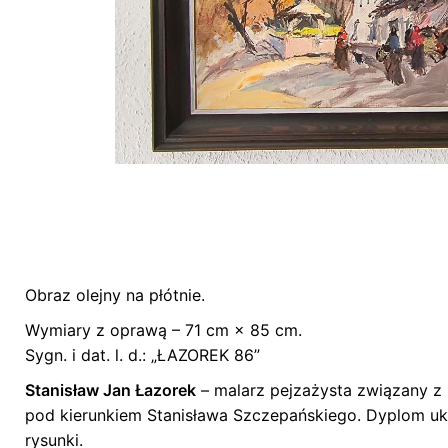
Obraz olejny na płótnie.
Nie ma jeszcze żadnych recenzji.
Wymiary z oprawą – 71 cm × 85 cm.
Bądź pierwszym recenzentem “Obraz – „Kazim
Sygn. i dat. l. d.: „ŁAZOREK 86”
Stanisław Jan Łazorek
– malarz pejzażysta związany z
pod kierunkiem Stanisława Szczepańskiego. Dyplom ukoń
rysunki.