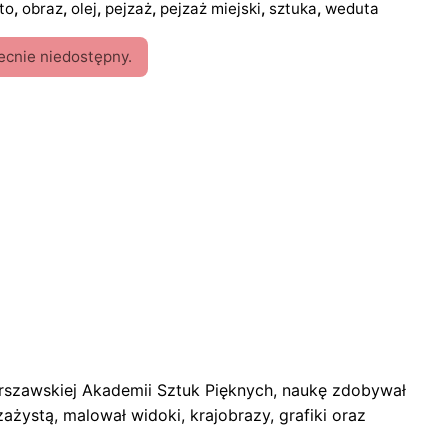
to
,
obraz
,
olej
,
pejzaż
,
pejzaż miejski
,
sztuka
,
weduta
ecnie niedostępny.
1938 -2000)”
rszawskiej Akademii Sztuk Pięknych, naukę zdobywał
ystą, malował widoki, krajobrazy, grafiki oraz