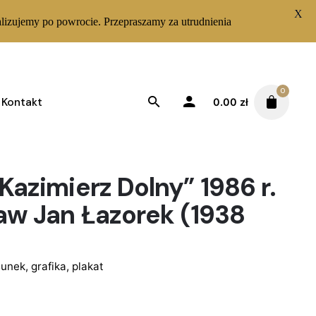
X
lizujemy po powrocie. Przepraszamy za utrudnienia
0
Kontakt
0.00
zł
Kazimierz Dolny” 1986 r.
aw Jan Łazorek (1938
unek, grafika, plakat