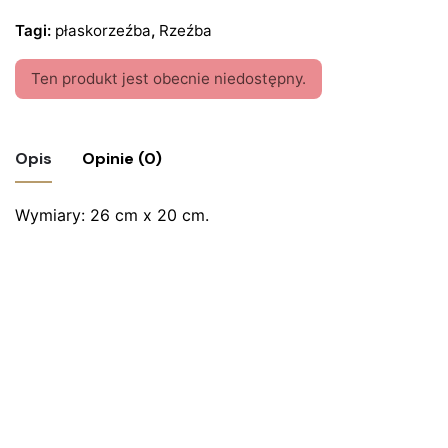
Tagi:
płaskorzeźba
,
Rzeźba
Ten produkt jest obecnie niedostępny.
Opis
Opinie (0)
Wymiary: 26 cm x 20 cm.
Nie ma jeszcze żadnych recenzji.
Bądź pierwszym recenzentem “Drewniana
płaskorzeźba świętej – Stanisław Bułka,
Porąbka”
Twój adres email nie zostanie opublikowany.
Wymagane
pola są oznaczone
*
Oceń ten produkt:
*