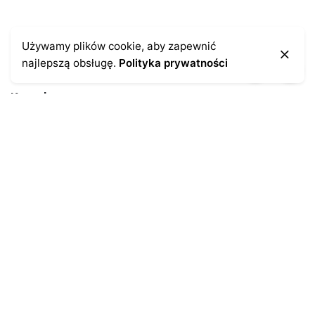
Używamy plików cookie, aby zapewnić
najlepszą obsługę.
Polityka prywatności
Kontakt
43-300 Bielsko-Biała
ul. Cieszyńska 4
Telefon:
691-547-155
Email:
kontakt@antykikormoran.pl
Moje konto
Moje zamówienia
Moja historia
Moje dane personalne