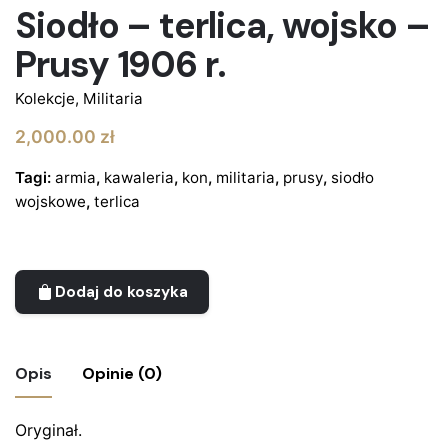
Siodło – terlica, wojsko –
Prusy 1906 r.
Kolekcje
,
Militaria
2,000.00
zł
Tagi:
armia
,
kawaleria
,
kon
,
militaria
,
prusy
,
siodło
wojskowe
,
terlica
Dodaj do koszyka
Opis
Opinie (0)
Oryginał.
Nie ma jeszcze żadnych recenzji.