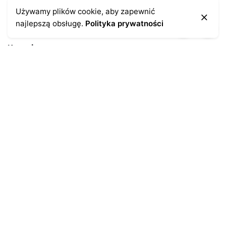
Używamy plików cookie, aby zapewnić
najlepszą obsługę.
Polityka prywatności
Kontakt
43-300 Bielsko-Biała
ul. Cieszyńska 4
Telefon:
691-547-155
Email:
kontakt@antykikormoran.pl
Moje konto
Moje zamówienia
Moja historia
Moje dane personalne
Antykikormoran.pl