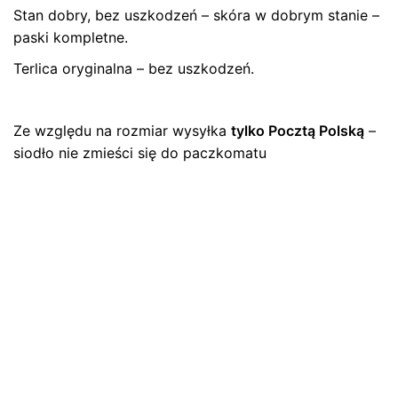
Stan dobry, bez uszkodzeń – skóra w dobrym stanie –
Bądź pierwszym recenzentem “Siodło –
paski kompletne.
terlica, wojsko – Prusy 1906 r.”
Terlica oryginalna – bez uszkodzeń.
Twój adres email nie zostanie opublikowany.
Wymagane
pola są oznaczone
*
Ze względu na rozmiar wysyłka
tylko Pocztą Polską
–
Oceń ten produkt:
*
siodło nie zmieści się do paczkomatu
ZOSTAW ODPOWIEDŹ
Name
*