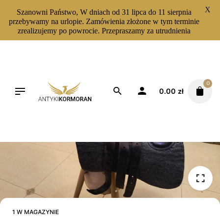
X
Szanowni Państwo, W dniach od 31 lipca do 11 sierpnia
przebywamy na urlopie. Zamówienia złożone w tym terminie
zrealizujemy po powrocie. Przepraszamy za utrudnienia
Skip
to
content
0
0.00
zł
1 W MAGAZYNIE