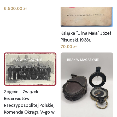
samolotu PIPER L4
6,500.00
zł
Książka "Ulina Mała" Józef
Piłsudski, 1938r.
70.00
zł
BRAK W MAGAZYNIE
BRAK W MAGAZYNIE
Zdjęcie - Związek
Rezerwistów
Rzeczypospolitej Polskiej,
Komenda Okręgu V-go w