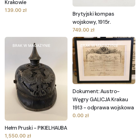
Krakowie
139.00
zł
Brytyjski kompas
wojskowy, 1915r.
749.00
zł
BRAK W MAGAZYNIE
BRAK W MAGAZYNIE
Dokument: Austro-
Węgry GALICJA Krakau
1913 - odprawa wojskowa
0.00
zł
Hełm Pruski - PIKIELHAUBA
1,550.00
zł