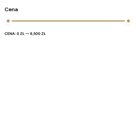
Cena
Cena
Cena
CENA:
0 ZŁ
—
6,500 ZŁ
FILTRUJ
max
min