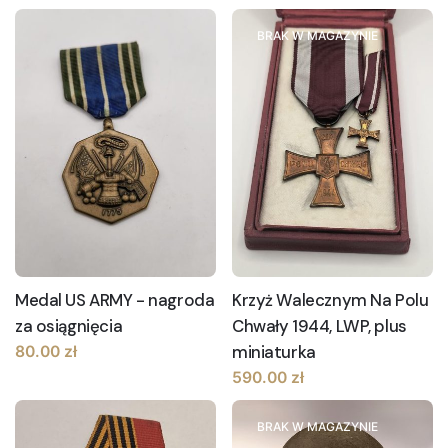
BRAK W MAGAZYNIE
Medal US ARMY - nagroda
Krzyż Walecznym Na Polu
za osiągnięcia
Chwały 1944, LWP, plus
miniaturka
80.00
zł
590.00
zł
BRAK W MAGAZYNIE