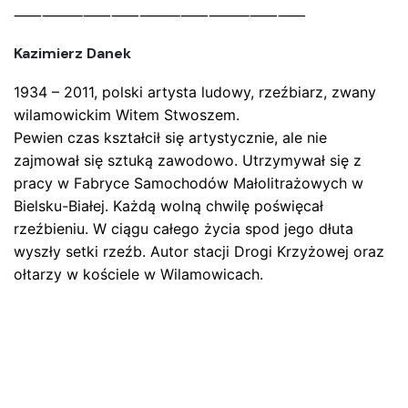
ZOSTAW ODPOWIEDŹ
⸺⸻⸺⸺⸻⸺⸻⸺⸺
Kazimierz Danek
1934 – 2011, polski artysta ludowy, rzeźbiarz, zwany
wilamowickim Witem Stwoszem.
Pewien czas kształcił się artystycznie, ale nie
zajmował się sztuką zawodowo. Utrzymywał się z
pracy w Fabryce Samochodów Małolitrażowych w
Name
*
Bielsku-Białej. Każdą wolną chwilę poświęcał
rzeźbieniu. W ciągu całego życia spod jego dłuta
wyszły setki rzeźb. Autor stacji Drogi Krzyżowej oraz
E-mail
*
ołtarzy w kościele w Wilamowicach.
Zapamiętaj moje dane w tej przeglądarce podczas
pisania kolejnych komentarzy.