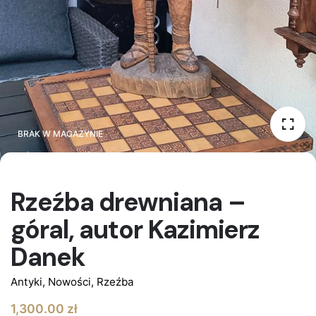
BRAK W MAGAZYNIE
BRAK W MAGAZYNIE
Rzeźba drewniana –
góral, autor Kazimierz
Danek
Antyki
,
Nowości
,
Rzeźba
1,300.00
zł