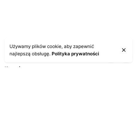
Używamy plików cookie, aby zapewnić
najlepszą obsługę.
Polityka prywatności
Kontakt
43-300 Bielsko-Biała
ul. Cieszyńska 4
Telefon:
691-547-155
Email:
kontakt@antykikormoran.pl
Moje konto