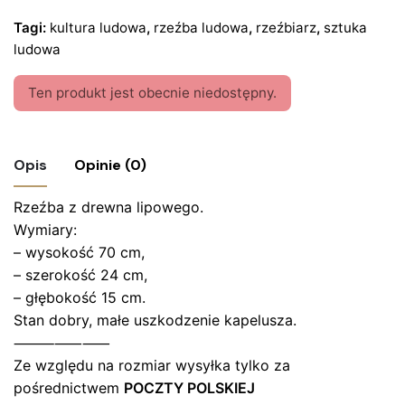
Tagi:
kultura ludowa
,
rzeźba ludowa
,
rzeźbiarz
,
sztuka
ludowa
Ten produkt jest obecnie niedostępny.
Opis
Opinie (0)
Rzeźba z drewna lipowego.
Nie ma jeszcze żadnych recenzji.
Wymiary:
Bądź pierwszym recenzentem “Rzeźba
– wysokość 70 cm,
drewniana – góral, autor Kazimierz Danek”
– szerokość 24 cm,
– głębokość 15 cm.
Twój adres email nie zostanie opublikowany.
Wymagane
Stan dobry, małe uszkodzenie kapelusza.
pola są oznaczone
*
⸻⸺⸺
Ze względu na rozmiar wysyłka tylko za
Oceń ten produkt:
*
pośrednictwem
POCZTY POLSKIEJ