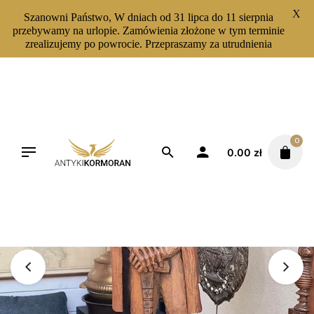
X
Szanowni Państwo, W dniach od 31 lipca do 11 sierpnia
przebywamy na urlopie. Zamówienia złożone w tym terminie
zrealizujemy po powrocie. Przepraszamy za utrudnienia
Skip
to
content
0
0.00
zł