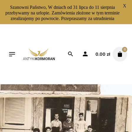
X
Szanowni Państwo, W dniach od 31 lipca do 11 sierpnia
przebywamy na urlopie. Zamówienia złożone w tym terminie
zrealizujemy po powrocie. Przepraszamy za utrudnienia
Skip
to
content
0
0.00
zł