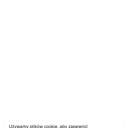
Name
*
E-mail
*
Zapamiętaj moje dane w tej przeglądarce podczas
pisania kolejnych komentarzy.
Używamy plików cookie, aby zapewnić