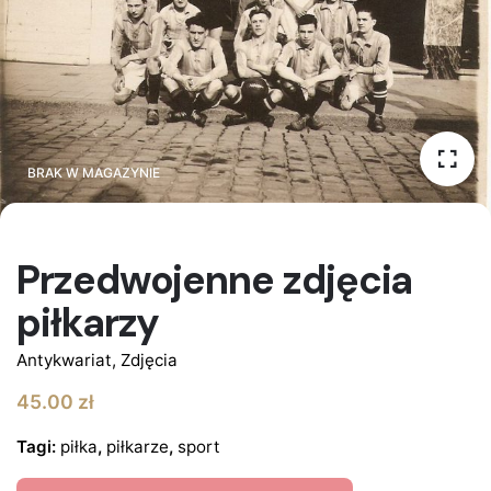
BRAK W MAGAZYNIE
BRAK W MAGAZYNIE
Przedwojenne zdjęcia
piłkarzy
Antykwariat
,
Zdjęcia
45.00
zł
Tagi:
piłka
,
piłkarze
,
sport