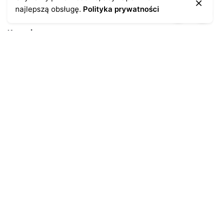
najlepszą obsługę.
Polityka prywatności
Kontakt
43-300 Bielsko-Biała
ul. Cieszyńska 4
Telefon:
691-547-155
Email:
kontakt@antykikormoran.pl
Moje konto
Moje zamówienia
Moja historia
Moje dane personalne
Antykikormoran.pl