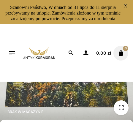
X
Szanowni Państwo, W dniach od 31 lipca do 11 sierpnia
przebywamy na urlopie. Zamówienia złożone w tym terminie
zrealizujemy po powrocie. Przepraszamy za utrudnienia
Skip
to
content
0
0.00
zł
BRAK W MAGAZYNIE
BRAK W MAGAZYNIE