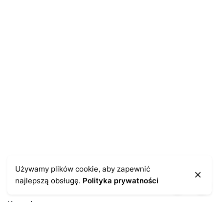
E-mail
*
Zapamiętaj moje dane w tej przeglądarce podczas
pisania kolejnych komentarzy.
Używamy plików cookie, aby zapewnić
najlepszą obsługę.
Polityka prywatności
Kontakt