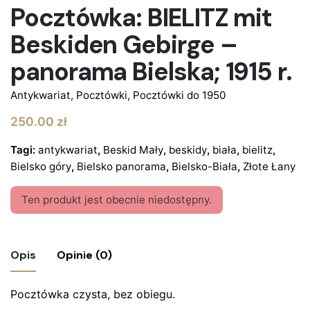
Pocztówka: BIELITZ mit
Beskiden Gebirge –
panorama Bielska; 1915 r.
Antykwariat
,
Pocztówki
,
Pocztówki do 1950
250.00
zł
Tagi:
antykwariat
,
Beskid Mały
,
beskidy
,
biała
,
bielitz
,
Bielsko góry
,
Bielsko panorama
,
Bielsko-Biała
,
Złote Łany
Ten produkt jest obecnie niedostępny.
Opis
Opinie (0)
Pocztówka czysta, bez obiegu.
Nie ma jeszcze żadnych recenzji.