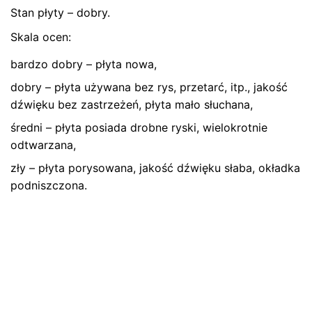
Stan płyty – dobry.
Bądź pierwszym recenzentem “Płyta
winylowa Poljazz – Memphis Slim (blues)”
Skala ocen:
Twój adres email nie zostanie opublikowany.
Wymagane
bardzo dobry – płyta nowa,
pola są oznaczone
*
dobry – płyta używana bez rys, przetarć, itp., jakość
dźwięku bez zastrzeżeń, płyta mało słuchana,
Oceń ten produkt:
*
średni – płyta posiada drobne ryski, wielokrotnie
ZOSTAW ODPOWIEDŹ
odtwarzana,
zły – płyta porysowana, jakość dźwięku słaba, okładka
podniszczona.
Name
*