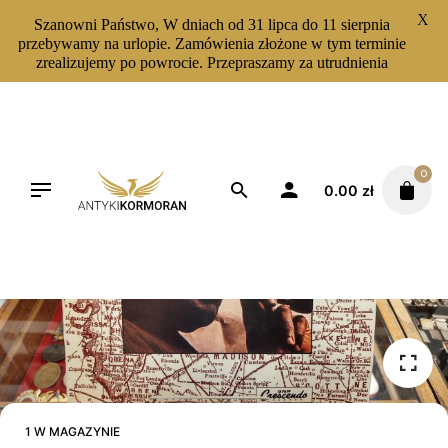
X
Szanowni Państwo, W dniach od 31 lipca do 11 sierpnia
przebywamy na urlopie. Zamówienia złożone w tym terminie
zrealizujemy po powrocie. Przepraszamy za utrudnienia
Skip
to
content
0
0.00
zł
1 W MAGAZYNIE