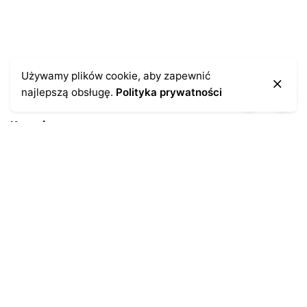
Używamy plików cookie, aby zapewnić
najlepszą obsługę.
Polityka prywatności
Kontakt
43-300 Bielsko-Biała
ul. Cieszyńska 4
Telefon:
691-547-155
Email:
kontakt@antykikormoran.pl
Moje konto
Moje zamówienia