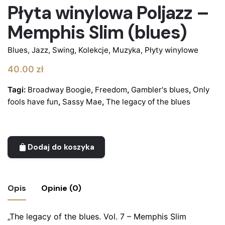
Płyta winylowa Poljazz –
Memphis Slim (blues)
Blues
,
Jazz, Swing
,
Kolekcje
,
Muzyka
,
Płyty winylowe
40.00
zł
Tagi:
Broadway Boogie
,
Freedom
,
Gambler's blues
,
Only
fools have fun
,
Sassy Mae
,
The legacy of the blues
Dodaj do koszyka
Opis
Opinie (0)
„The legacy of the blues. Vol. 7 – Memphis Slim
Nie ma jeszcze żadnych recenzji.