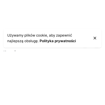
Używamy plików cookie, aby zapewnić
najlepszą obsługę.
Polityka prywatności
Kontakt
43-300 Bielsko-Biała
ul. Cieszyńska 4
Telefon:
691-547-155
Email:
kontakt@antykikormoran.pl
Moje konto