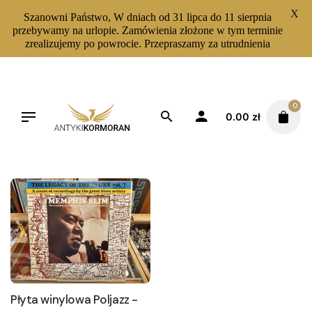
X
Szanowni Państwo, W dniach od 31 lipca do 11 sierpnia
przebywamy na urlopie. Zamówienia złożone w tym terminie
zrealizujemy po powrocie. Przepraszamy za utrudnienia
Skip
to
content
0
0.00
zł
Filters
Sortuj od najnowszych
Płyta winylowa Poljazz -