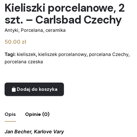
Kieliszki porcelanowe, 2
szt. – Carlsbad Czechy
Antyki
,
Porcelana, ceramika
50.00
zł
Tagi:
kieliszek
,
kieliszek porcelanowy
,
porcelana Czechy
,
porcelana czeska
Dodaj do koszyka
Opis
Opinie (0)
Jan Becher, Karlove Vary
Nie ma jeszcze żadnych recenzji.