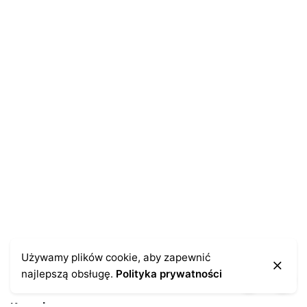
E-mail
*
Zapamiętaj moje dane w tej przeglądarce podczas
pisania kolejnych komentarzy.
Używamy plików cookie, aby zapewnić
najlepszą obsługę.
Polityka prywatności