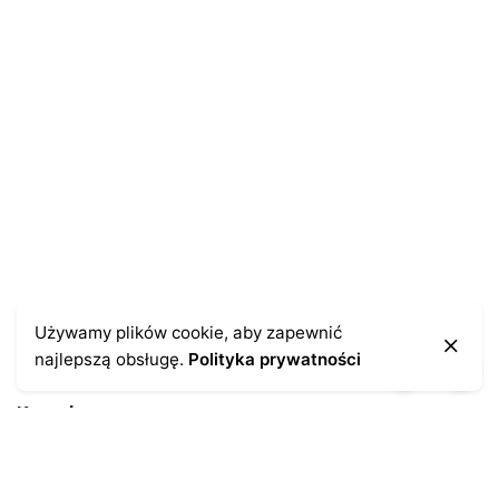
Zapamiętaj moje dane w tej przeglądarce podczas
pisania kolejnych komentarzy.
Używamy plików cookie, aby zapewnić
najlepszą obsługę.
Polityka prywatności
Kontakt
43-300 Bielsko-Biała
ul. Cieszyńska 4