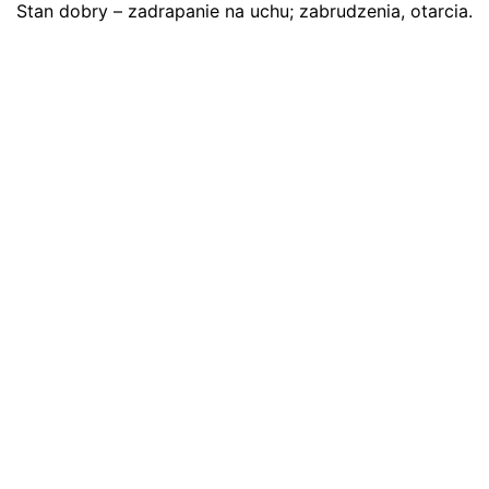
Stan dobry – zadrapanie na uchu; zabrudzenia, otarcia.
Twój adres email nie zostanie opublikowany.
Wymagane
pola są oznaczone
*
Oceń ten produkt:
*
ZOSTAW ODPOWIEDŹ
Name
*
E-mail
*