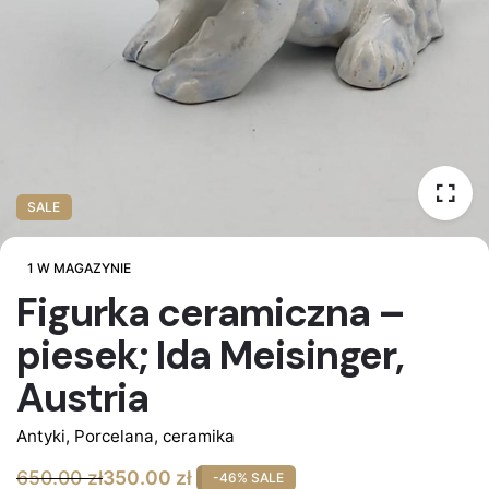
SALE
1 W MAGAZYNIE
Figurka ceramiczna –
piesek; Ida Meisinger,
Austria
Antyki
,
Porcelana, ceramika
650.00
zł
350.00
zł
-46% SALE