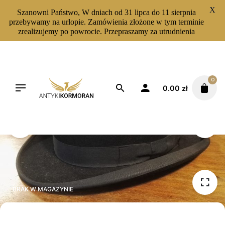
X
Szanowni Państwo, W dniach od 31 lipca do 11 sierpnia
przebywamy na urlopie. Zamówienia złożone w tym terminie
zrealizujemy po powrocie. Przepraszamy za utrudnienia
Skip
to
content
0
0.00
zł
BRAK W MAGAZYNIE
BRAK W MAGAZYNIE