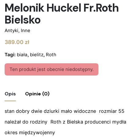
Melonik Huckel Fr.Roth
Bielsko
Antyki
,
Inne
389.00
zł
Tagi:
biała
,
bielitz
,
Roth
Ten produkt jest obecnie niedostępny.
Opis
Opinie (0)
stan dobry dwie dziurki mało widoczne rozmiar 55
Nie ma jeszcze żadnych recenzji.
należał do rodziny Roth z Bielska producenci mydła
Bądź pierwszym recenzentem “Melonik
Huckel Fr.Roth Bielsko”
okres międzywojenny