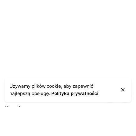
Zapamiętaj moje dane w tej przeglądarce podczas
pisania kolejnych komentarzy.
Używamy plików cookie, aby zapewnić
najlepszą obsługę.
Polityka prywatności
Kontakt
43-300 Bielsko-Biała
ul. Cieszyńska 4