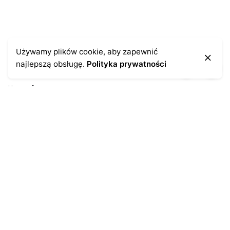
Używamy plików cookie, aby zapewnić
najlepszą obsługę.
Polityka prywatności
Kontakt
43-300 Bielsko-Biała
ul. Cieszyńska 4
Telefon:
691-547-155
Email:
kontakt@antykikormoran.pl
Moje konto
Moje zamówienia
Moja historia