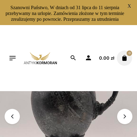
X
Szanowni Państwo, W dniach od 31 lipca do 11 sierpnia
przebywamy na urlopie. Zamówienia złożone w tym terminie
zrealizujemy po powrocie. Przepraszamy za utrudnienia
Skip
to
content
0
0.00
zł