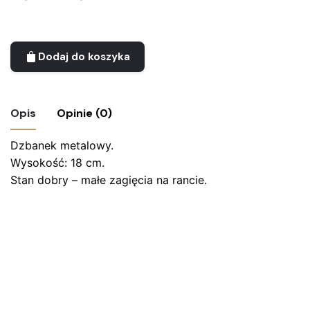
Dodaj do koszyka
Opis
Opinie (0)
Dzbanek metalowy.
Nie ma jeszcze żadnych recenzji.
Wysokość: 18 cm.
Bądź pierwszym recenzentem “Dzbanek na
Stan dobry – małe zagięcia na rancie.
wino – Meriden B. Company”
Twój adres email nie zostanie opublikowany.
Wymagane
pola są oznaczone
*
Oceń ten produkt:
*
ZOSTAW ODPOWIEDŹ