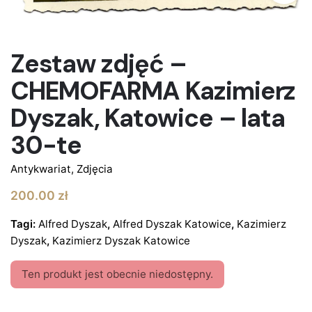
BRAK W MAGAZYNIE
Zestaw zdjęć –
CHEMOFARMA Kazimierz
Dyszak, Katowice – lata
30-te
Antykwariat
,
Zdjęcia
200.00
zł
Tagi:
Alfred Dyszak
,
Alfred Dyszak Katowice
,
Kazimierz
Dyszak
,
Kazimierz Dyszak Katowice
Ten produkt jest obecnie niedostępny.