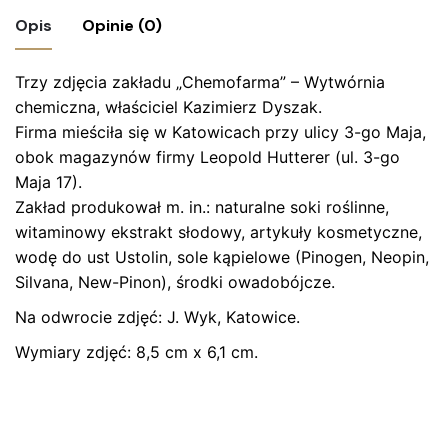
Opis
Opinie (0)
Trzy zdjęcia zakładu „Chemofarma” – Wytwórnia
Nie ma jeszcze żadnych recenzji.
chemiczna, właściciel Kazimierz Dyszak.
Bądź pierwszym recenzentem “Zestaw
Firma mieściła się w Katowicach przy ulicy 3-go Maja,
zdjęć – CHEMOFARMA Kazimierz Dyszak,
obok magazynów firmy Leopold Hutterer (ul. 3-go
Katowice – lata 30-te”
Maja 17).
Zakład produkował m. in.: naturalne soki roślinne,
Twój adres email nie zostanie opublikowany.
Wymagane
witaminowy ekstrakt słodowy, artykuły kosmetyczne,
pola są oznaczone
*
wodę do ust Ustolin, sole kąpielowe (Pinogen, Neopin,
Silvana, New-Pinon), środki owadobójcze.
Oceń ten produkt:
*
Na odwrocie zdjęć: J. Wyk, Katowice.
ZOSTAW ODPOWIEDŹ
Wymiary zdjęć: 8,5 cm x 6,1 cm.