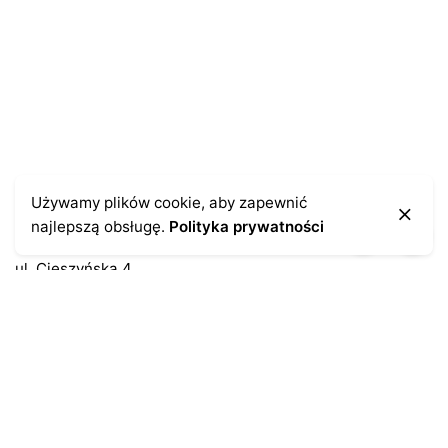
Kontakt
Używamy plików cookie, aby zapewnić
najlepszą obsługę.
Polityka prywatności
43-300 Bielsko-Biała
ul. Cieszyńska 4
Telefon:
691-547-155
Email:
kontakt@antykikormoran.pl
Moje konto
Moje zamówienia