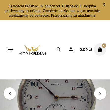
X
Szanowni Państwo, W dniach od 31 lipca do 11 sierpnia
przebywamy na urlopie. Zamówienia złożone w tym terminie
zrealizujemy po powrocie. Przepraszamy za utrudnienia
Skip
to
content
0
0.00
zł