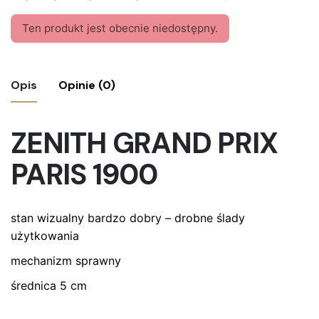
Ten produkt jest obecnie niedostępny.
Opis
Opinie (0)
Nie ma jeszcze żadnych recenzji.
ZENITH GRAND PRIX
Bądź pierwszym recenzentem “Zegarek
PARIS 1900
kieszonkowy ZENITH”
Twój adres email nie zostanie opublikowany.
Wymagane
stan wizualny bardzo dobry – drobne ślady
pola są oznaczone
*
użytkowania
Oceń ten produkt:
*
mechanizm sprawny
ZOSTAW ODPOWIEDŹ
średnica 5 cm