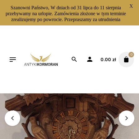
X
Szanowni Państwo, W dniach od 31 lipca do 11 sierpnia
przebywamy na urlopie. Zamówienia złożone w tym terminie
zrealizujemy po powrocie. Przepraszamy za utrudnienia
Skip
to
content
0
0.00
zł