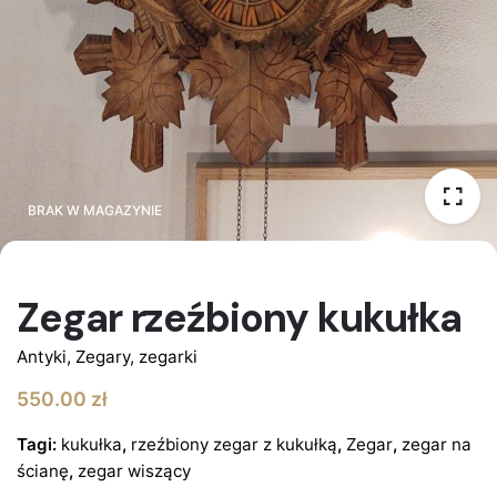
BRAK W MAGAZYNIE
BRAK W MAGAZYNIE
Zegar rzeźbiony kukułka
Antyki
,
Zegary, zegarki
550.00
zł
Tagi:
kukułka
,
rzeźbiony zegar z kukułką
,
Zegar
,
zegar na
ścianę
,
zegar wiszący