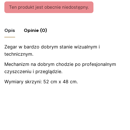
Ten produkt jest obecnie niedostępny.
Opis
Opinie (0)
Zegar w bardzo dobrym stanie wizualnym i
Nie ma jeszcze żadnych recenzji.
technicznym.
Bądź pierwszym recenzentem “Zegar
Mechanizm na dobrym chodzie po profesjonalnym
rzeźbiony kukułka”
czyszczeniu i przeglądzie.
Twój adres email nie zostanie opublikowany.
Wymagane
Wymiary skrzyni: 52 cm x 48 cm.
pola są oznaczone
*
Oceń ten produkt:
*
ZOSTAW ODPOWIEDŹ