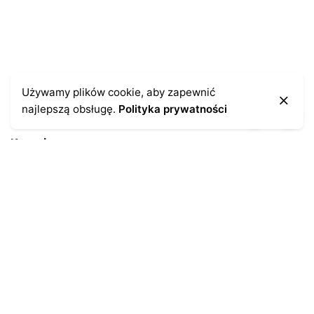
Używamy plików cookie, aby zapewnić
najlepszą obsługę.
Polityka prywatności
Kontakt
43-300 Bielsko-Biała
ul. Cieszyńska 4
Telefon:
691-547-155
Email:
kontakt@antykikormoran.pl
Moje konto
Moje zamówienia