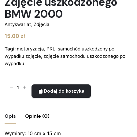
Zdjęcie uszkodzonego
BMW 2000
Antykwariat
,
Zdjęcia
15.00
zł
Tagi:
motoryzacja
,
PRL
,
samochód uszkodzony po
wypadku zdjęcie
,
zdjęcie samochodu uszkodzonego po
wypadku
ilość
Dodaj do koszyka
Zdjęcie
uszkodzonego
BMW
2000
Opis
Opinie (0)
Wymiary: 10 cm x 15 cm
Nie ma jeszcze żadnych recenzji.