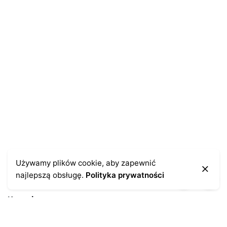
E-mail
*
Zapamiętaj moje dane w tej przeglądarce podczas
pisania kolejnych komentarzy.
Używamy plików cookie, aby zapewnić
najlepszą obsługę.
Polityka prywatności
Kontakt
43-300 Bielsko-Biała