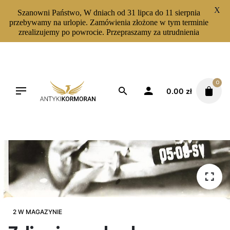
X
Szanowni Państwo, W dniach od 31 lipca do 11 sierpnia
przebywamy na urlopie. Zamówienia złożone w tym terminie
zrealizujemy po powrocie. Przepraszamy za utrudnienia
Skip
to
content
0
0.00
zł
2 W MAGAZYNIE