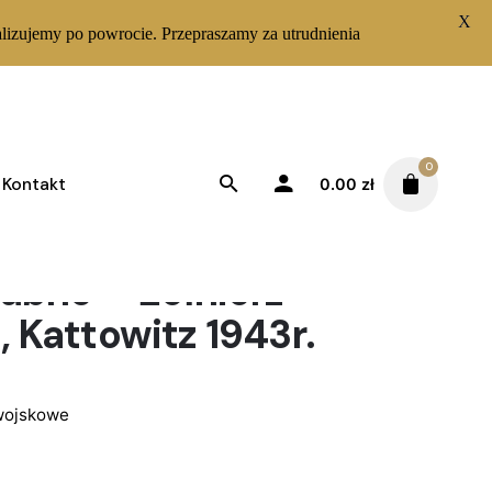
X
lizujemy po powrocie. Przepraszamy za utrudnienia
0
Kontakt
0.00
zł
lubne – Żołnierz
, Kattowitz 1943r.
wojskowe