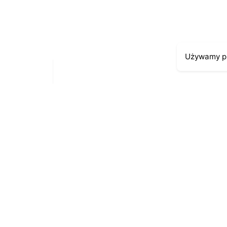
Zapamiętaj moje dane w tej przeglądarce p
Używamy pl
Moje kont
Kontakt
43-300 Bielsko-Biała
Moje zamów
ul. Cieszyńska 4
Moja histori
Telefon:
691-547-155
Moje dane p
Email:
kontakt@antykikormoran.pl