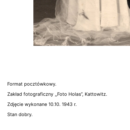
Format pocztówkowy.
Nie ma jeszcze żadnych recenzji.
Zakład fotograficzny ,,Foto Holas”, Kattowitz.
Bądź pierwszym recenzentem “Zdjęcie ślubne 
Zdjęcie wykonane 10.10. 1943 r.
Stan dobry.