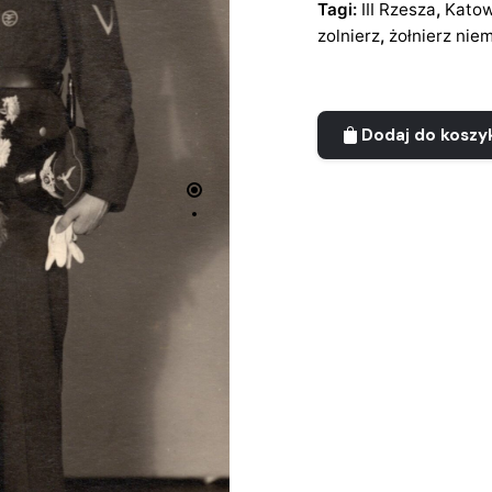
Tagi:
III Rzesza
,
Katow
zolnierz
,
żołnierz niem
Dodaj do koszy