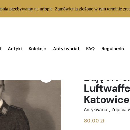
rpnia przebywamy na urlopie. Zamówienia złożone w tym terminie zrea
i
Antyki
Kolekcje
Antykwariat
FAQ
Regulamin
1 W MAGAZYNIE
Zdjęcie ś
Luftwaffe
Katowice
Antykwariat
,
Zdjęcia 
80.00
zł