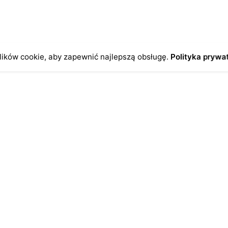
odczas pisania kolejnych komentarzy.
ików cookie, aby zapewnić najlepszą obsługę.
Polityka prywa
o
Antykikormoran.pl
O nas
ienia
Metody płatności
a
Metody dostawy
ersonalne
FAQ – często zadawane pytan
Regulamin
Polityka prywatności