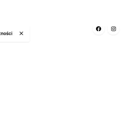
tności
ia