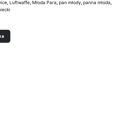
ice
,
Luftwaffe
,
Młoda Para
,
pan młody
,
panna młoda
,
iecki
ka