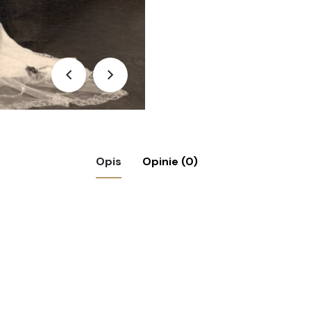
Opis
Opinie (0)
– Żołnierz Luftwaffe, Kattowitz 1943r. Katowi