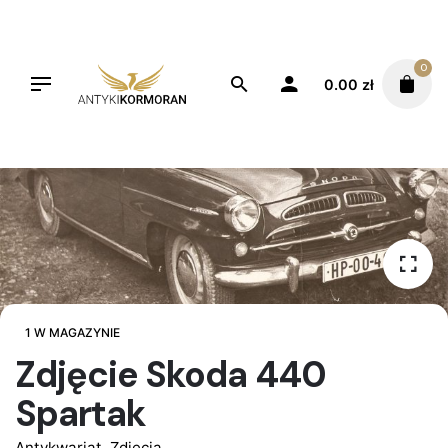
Skip
to
content
0
0.00
zł
1 W MAGAZYNIE
Zdjęcie Skoda 440
Spartak
Antykwariat
,
Zdjęcia