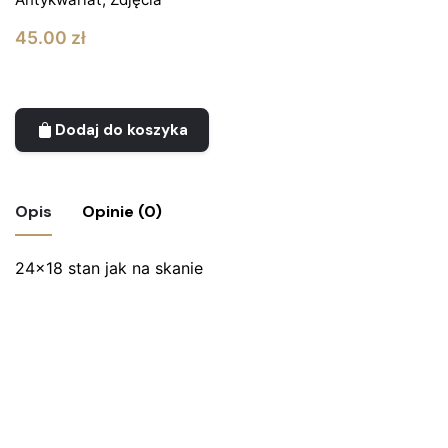
45.00
zł
Dodaj do koszyka
Opis
Opinie (0)
24×18 stan jak na skanie
Nie ma jeszcze żadnych recenzji.
Bądź pierwszym recenzentem “Zdjęcie
Skoda 440 Spartak”
Twój adres email nie zostanie opublikowany.
Wymagane
pola są oznaczone
*
Oceń ten produkt:
*