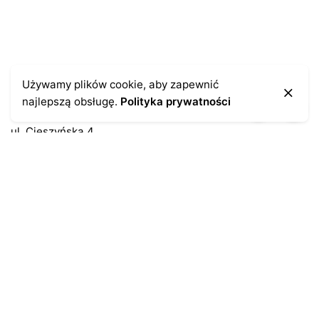
Kontakt
Używamy plików cookie, aby zapewnić
najlepszą obsługę.
Polityka prywatności
43-300 Bielsko-Biała
ul. Cieszyńska 4
Telefon:
691-547-155
Email:
kontakt@antykikormoran.pl
Moje konto
Moje zamówienia
Moja historia
Moje dane personalne