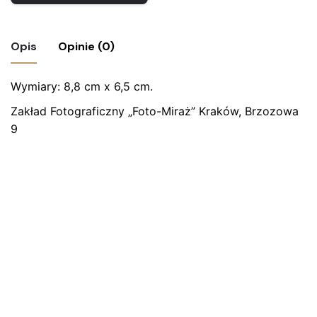
Opis
Opinie (0)
Wymiary: 8,8 cm x 6,5 cm.
Nie ma jeszcze żadnych recenzji.
Zakład Fotograficzny „Foto-Miraż” Kraków, Brzozowa
Bądź pierwszym recenzentem “Zdjęcie –
9
oficer Wojska Polskiego”
Twój adres email nie zostanie opublikowany.
Wymagane
pola są oznaczone
*
Oceń ten produkt:
*
ZOSTAW ODPOWIEDŹ