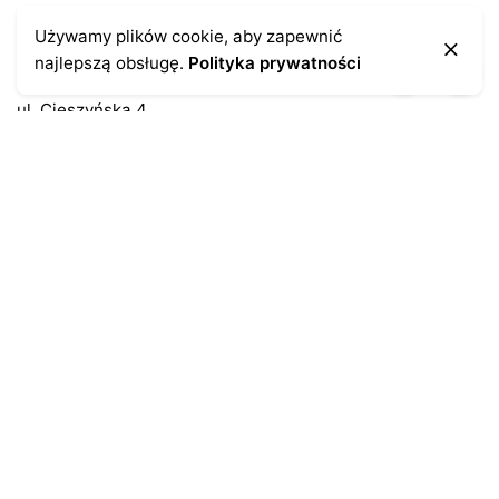
Kontakt
Używamy plików cookie, aby zapewnić
najlepszą obsługę.
Polityka prywatności
43-300 Bielsko-Biała
ul. Cieszyńska 4
Telefon:
691-547-155
Email:
kontakt@antykikormoran.pl
Moje konto
Moje zamówienia
Moja historia
Moje dane personalne
Antykikormoran.pl
O nas