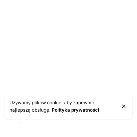
Name
*
E-mail
*
Zapamiętaj moje dane w tej przeglądarce podczas
pisania kolejnych komentarzy.
Używamy plików cookie, aby zapewnić
najlepszą obsługę.
Polityka prywatności
Kontakt