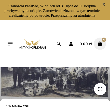
X
Szanowni Państwo, W dniach od 31 lipca do 11 sierpnia
przebywamy na urlopie. Zamówienia złożone w tym terminie
zrealizujemy po powrocie. Przepraszamy za utrudnienia
Skip
to
content
0
0.00
zł
1 W MAGAZYNIE