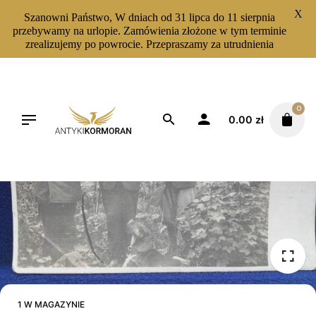
X
Szanowni Państwo, W dniach od 31 lipca do 11 sierpnia
przebywamy na urlopie. Zamówienia złożone w tym terminie
zrealizujemy po powrocie. Przepraszamy za utrudnienia
Skip
to
content
0
0.00
zł
1 W MAGAZYNIE