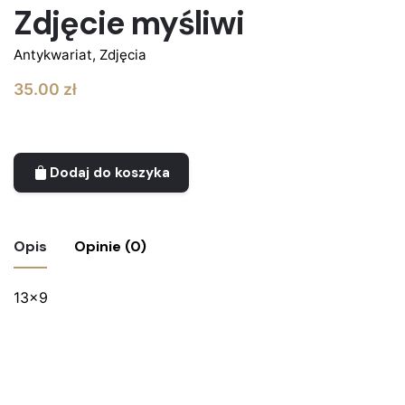
Zdjęcie myśliwi
Antykwariat
,
Zdjęcia
35.00
zł
Dodaj do koszyka
Opis
Opinie (0)
13×9
Nie ma jeszcze żadnych recenzji.
Bądź pierwszym recenzentem “Zdjęcie
myśliwi”
Twój adres email nie zostanie opublikowany.
Wymagane