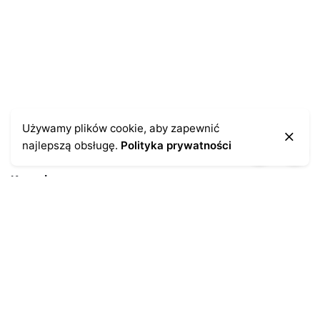
Zapamiętaj moje dane w tej przeglądarce podczas
pisania kolejnych komentarzy.
Używamy plików cookie, aby zapewnić
najlepszą obsługę.
Polityka prywatności
Kontakt
43-300 Bielsko-Biała
ul. Cieszyńska 4
Telefon:
691-547-155
Email:
kontakt@antykikormoran.pl