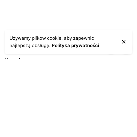
Używamy plików cookie, aby zapewnić
najlepszą obsługę.
Polityka prywatności
Kontakt
43-300 Bielsko-Biała
ul. Cieszyńska 4
Telefon:
691-547-155
Email:
kontakt@antykikormoran.pl
Moje konto
Moje zamówienia