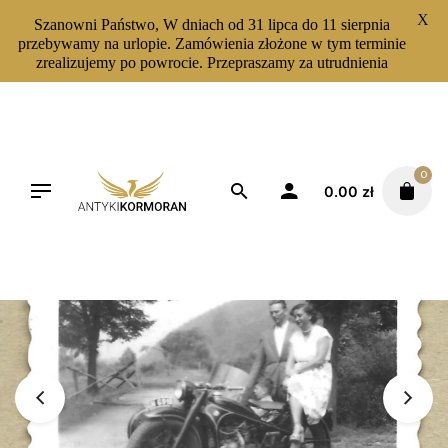
X
Szanowni Państwo, W dniach od 31 lipca do 11 sierpnia
przebywamy na urlopie. Zamówienia złożone w tym terminie
zrealizujemy po powrocie. Przepraszamy za utrudnienia
Skip
to
content
0
0.00
zł