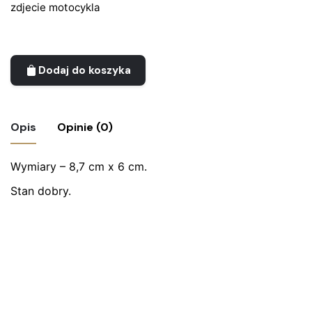
zdjecie motocykla
Dodaj do koszyka
Opis
Opinie (0)
Wymiary – 8,7 cm x 6 cm.
Nie ma jeszcze żadnych recenzji.
Stan dobry.
Bądź pierwszym recenzentem “Zdjęcie –
motocykl”
Twój adres email nie zostanie opublikowany.
Wymagane
pola są oznaczone
*
Oceń ten produkt:
*