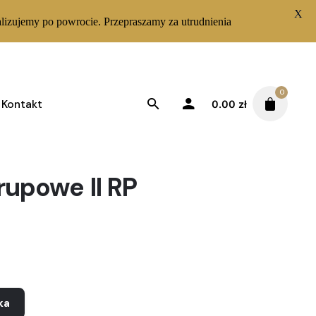
X
lizujemy po powrocie. Przepraszamy za utrudnienia
0
Kontakt
0.00
zł
rupowe II RP
ka