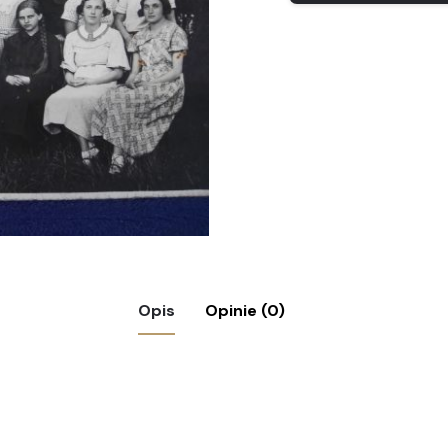
Opis
Opinie (0)
we II RP”