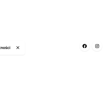
tności
ia