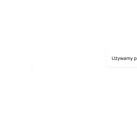
E-mail
*
Zapamiętaj moje dane w tej przeglądarce pod
Używamy pl
Moje kont
Kontakt
43-300 Bielsko-Biała
Moje zamów
ul. Cieszyńska 4
Moja histori
Telefon:
691-547-155
Moje dane p
Email:
kontakt@antykikormoran.pl