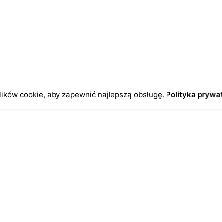
czas pisania kolejnych komentarzy.
ików cookie, aby zapewnić najlepszą obsługę.
Polityka prywa
o
Antykikormoran.pl
O nas
ienia
Metody płatności
a
Metody dostawy
ersonalne
FAQ – często zadawane pytan