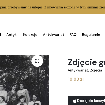
rpnia przebywamy na urlopie. Zamówienia złożone w tym terminie zrea
i
Antyki
Kolekcje
Antykwariat
FAQ
Regulamin
1 W MAGAZYNIE
Zdjęcie g
Antykwariat
,
Zdjęcia
10.00
zł
Dodaj do koszy