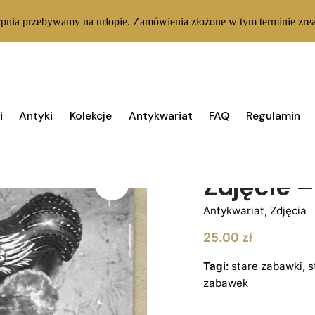
rpnia przebywamy na urlopie. Zamówienia złożone w tym terminie zrea
i
Antyki
Kolekcje
Antykwariat
FAQ
Regulamin
1 W MAGAZYNIE
Zdjęcie 
Antykwariat
,
Zdjęcia
25.00
zł
Tagi:
stare zabawki
,
s
zabawek