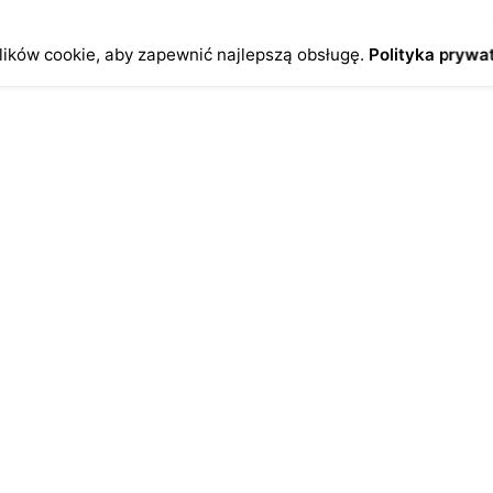
ików cookie, aby zapewnić najlepszą obsługę.
Polityka prywa
o
Antykikormoran.pl
O nas
ienia
Metody płatności
a
Metody dostawy
ersonalne
FAQ – często zadawane pytan
Regulamin
Polityka prywatności