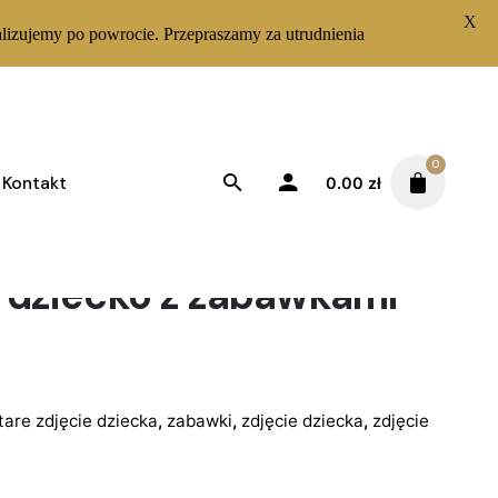
X
lizujemy po powrocie. Przepraszamy za utrudnienia
0
Kontakt
0.00
zł
– dziecko z zabawkami
tare zdjęcie dziecka
,
zabawki
,
zdjęcie dziecka
,
zdjęcie