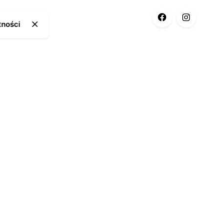
tności
ia