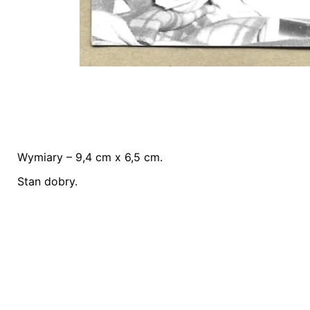
Wymiary – 9,4 cm x 6,5 cm.
Nie ma jeszcze żadnych recenzji.
Stan dobry.
Bądź pierwszym recenzentem “Zdjęcie – dz
Twój adres email nie zostanie opublikowany.
W