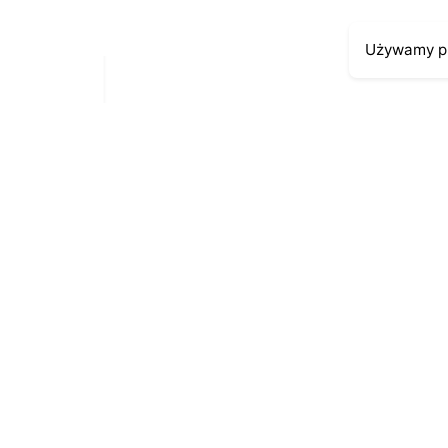
Używamy pl
Moje kont
Kontakt
43-300 Bielsko-Biała
Moje zamów
ul. Cieszyńska 4
Moja histori
Telefon:
691-547-155
Moje dane p
Email:
kontakt@antykikormoran.pl