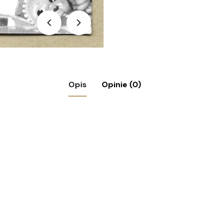
Opis
Opinie (0)
iecko z zabawkami”
ymagane pola są oznaczone
*