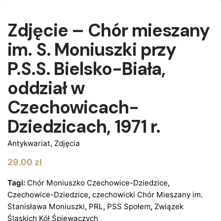
BRAK W MAGAZYNIE
Zdjęcie – Chór mieszany
im. S. Moniuszki przy
P.S.S. Bielsko-Biała,
oddział w
Czechowicach-
Dziedzicach, 1971 r.
Antykwariat
,
Zdjęcia
29.00
zł
Tagi:
Chór Moniuszko Czechowice-Dziedzice
,
Czechowice-Dziedzice
,
czechowicki Chór Mieszany im.
Stanisława Moniuszki
,
PRL
,
PSS Społem
,
Związek
Śląskich Kół Śpiewaczych