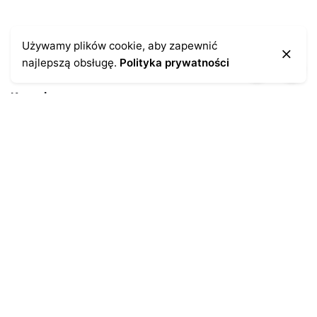
Używamy plików cookie, aby zapewnić
najlepszą obsługę.
Polityka prywatności
Kontakt
43-300 Bielsko-Biała
ul. Cieszyńska 4
Telefon:
691-547-155
Email:
kontakt@antykikormoran.pl
Moje konto
Moje zamówienia
Moja historia
Moje dane personalne