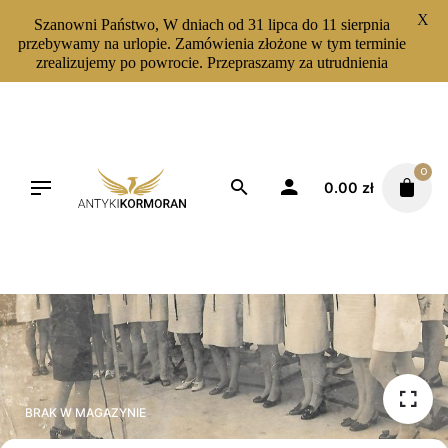
X
Szanowni Państwo, W dniach od 31 lipca do 11 sierpnia
przebywamy na urlopie. Zamówienia złożone w tym terminie
zrealizujemy po powrocie. Przepraszamy za utrudnienia
Skip
to
content
0
0.00
zł
BRAK W MAGAZYNIE