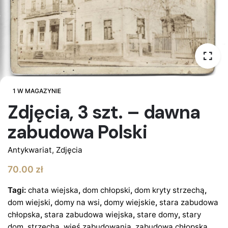
1 W MAGAZYNIE
Zdjęcia, 3 szt. – dawna
zabudowa Polski
Antykwariat
,
Zdjęcia
70.00
zł
Tagi:
chata wiejska
,
dom chłopski
,
dom kryty strzechą
,
dom wiejski
,
domy na wsi
,
domy wiejskie
,
stara zabudowa
chłopska
,
stara zabudowa wiejska
,
stare domy
,
stary
dom
,
strzecha
,
wieś zabudowania
,
zabudowa chłopska
,