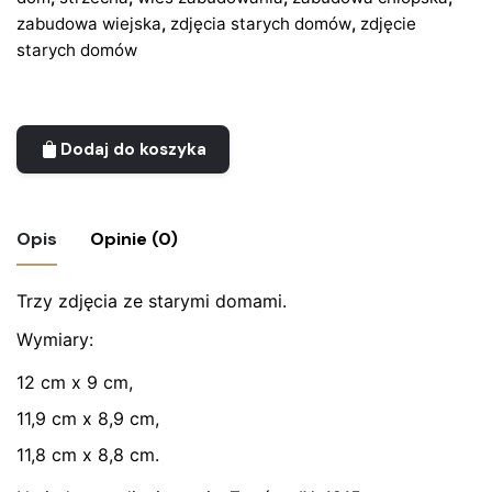
zabudowa wiejska
,
zdjęcia starych domów
,
zdjęcie
starych domów
Dodaj do koszyka
Opis
Opinie (0)
Trzy zdjęcia ze starymi domami.
Nie ma jeszcze żadnych recenzji.
Wymiary:
Bądź pierwszym recenzentem “Zdjęcia, 3
szt. – dawna zabudowa Polski”
12 cm x 9 cm,
11,9 cm x 8,9 cm,
Twój adres email nie zostanie opublikowany.
Wymagane
pola są oznaczone
*
11,8 cm x 8,8 cm.