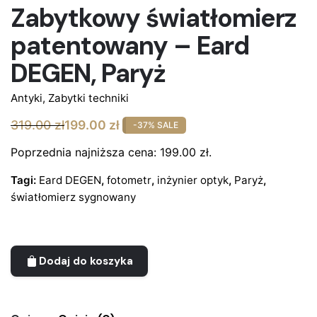
Zabytkowy światłomierz
patentowany – Eard
DEGEN, Paryż
Antyki
,
Zabytki techniki
319.00
zł
199.00
zł
-37% SALE
Pierwotna
Aktualna
cena
cena
Poprzednia najniższa cena:
199.00
zł
.
wynosiła:
wynosi:
Tagi:
Eard DEGEN
,
fotometr
,
inżynier optyk
,
Paryż
,
319.00 zł.
199.00 zł.
światłomierz sygnowany
Dodaj do koszyka