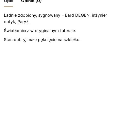
Opis
Opinie (0)
Ładnie zdobiony, sygnowany – Eard
Nie ma jeszcze żadnych recenzji.
DEGEN, inżynier
optyk
, Paryż.
Bądź pierwszym recenzentem “Zabytkowy
Światłomierz w oryginalnym futerale.
światłomierz patentowany – Eard DEGEN,
Paryż”
Stan dobry, małe pęknięcie na szkiełku.
Twój adres email nie zostanie opublikowany.
Wymagane
pola są oznaczone
*
Oceń ten produkt:
*
ZOSTAW ODPOWIEDŹ