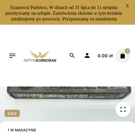
X
Szanowni Państwo, W dniach od 31 lipca do 11 sierpnia
przebywamy na urlopie. Zamówienia złożone w tym terminie
zrealizujemy po powrocie. Przepraszamy za utrudnienia
Skip
to
content
0
0.00
zł
SALE
1 W MAGAZYNIE