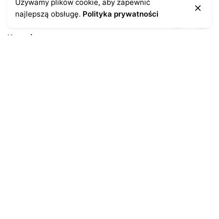
Używamy plików cookie, aby zapewnić
najlepszą obsługę.
Polityka prywatności
Kontakt
43-300 Bielsko-Biała
ul. Cieszyńska 4
Telefon:
691-547-155
Email:
kontakt@antykikormoran.pl
Moje konto
Moje zamówienia
Moja historia
Moje dane personalne
Antykikormoran.pl