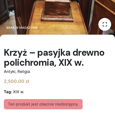
BRAK W MAGAZYNIE
BRAK W MAGAZYNIE
Krzyż – pasyjka drewno
polichromia, XIX w.
Antyki
,
Religia
2,500.00
zł
Tag:
XIX w.
Ten produkt jest obecnie niedostępny.