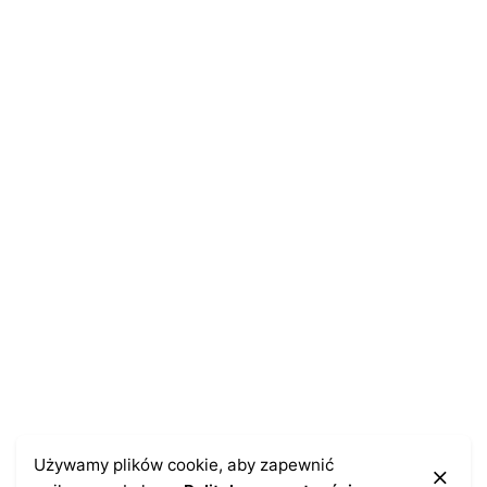
Name
*
E-mail
*
Zapamiętaj moje dane w tej przeglądarce podczas
pisania kolejnych komentarzy.
Kontakt
Używamy plików cookie, aby zapewnić