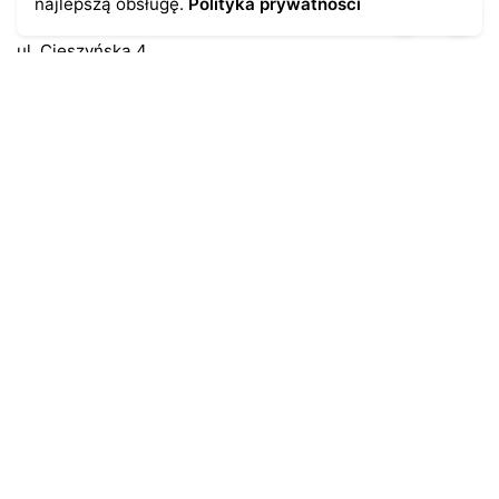
najlepszą obsługę.
Polityka prywatności
43-300 Bielsko-Biała
ul. Cieszyńska 4
Telefon:
691-547-155
Email:
kontakt@antykikormoran.pl
Moje konto
Moje zamówienia
Moja historia
Moje dane personalne
Antykikormoran.pl
O nas
Metody płatności
Metody dostawy