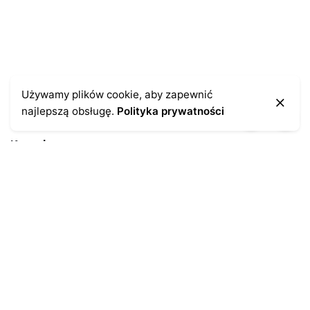
Używamy plików cookie, aby zapewnić
najlepszą obsługę.
Polityka prywatności
Kontakt
43-300 Bielsko-Biała
ul. Cieszyńska 4
Telefon:
691-547-155
Email:
kontakt@antykikormoran.pl
Moje konto
Moje zamówienia