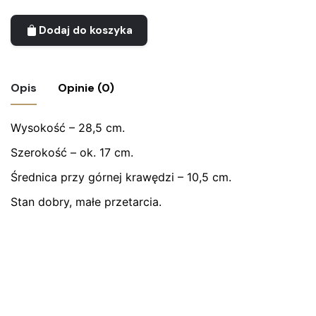
Dodaj do koszyka
Opis
Opinie (0)
Wysokość – 28,5 cm.
Nie ma jeszcze żadnych recenzji.
Szerokość – ok. 17 cm.
Bądź pierwszym recenzentem “Duży wazon
ceramiczny”
Średnica przy górnej krawędzi – 10,5 cm.
Stan dobry, małe przetarcia.
Twój adres email nie zostanie opublikowany.
Wymagane
pola są oznaczone
*
Oceń ten produkt:
*
ZOSTAW ODPOWIEDŹ