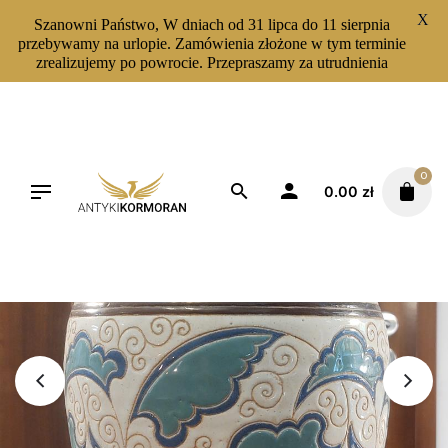
X
Szanowni Państwo, W dniach od 31 lipca do 11 sierpnia
przebywamy na urlopie. Zamówienia złożone w tym terminie
zrealizujemy po powrocie. Przepraszamy za utrudnienia
Skip
to
content
0
0.00
zł