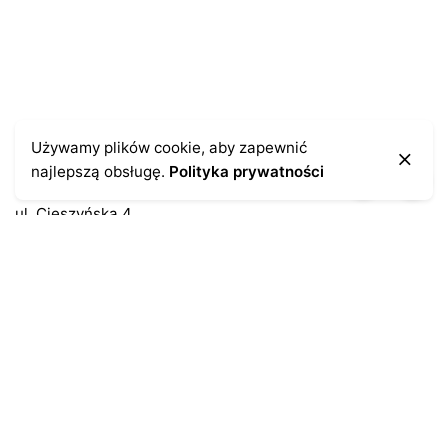
Kontakt
Używamy plików cookie, aby zapewnić
najlepszą obsługę.
Polityka prywatności
43-300 Bielsko-Biała
ul. Cieszyńska 4
Telefon:
691-547-155
Email:
kontakt@antykikormoran.pl
Moje konto
Moje zamówienia
Moja historia
Moje dane personalne