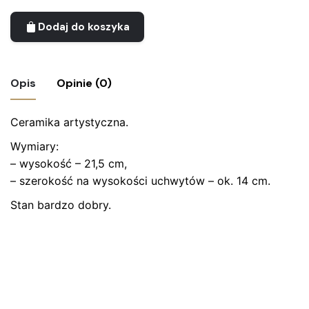
Dodaj do koszyka
Opis
Opinie (0)
Ceramika artystyczna.
Nie ma jeszcze żadnych recenzji.
Wymiary:
Bądź pierwszym recenzentem “Wazon
– wysokość – 21,5 cm,
ceramiczny – Dumler & Breiden, Niemcy”
– szerokość na wysokości uchwytów – ok. 14 cm.
Twój adres email nie zostanie opublikowany.
Wymagane
Stan bardzo dobry.
pola są oznaczone
*
Oceń ten produkt:
*
ZOSTAW ODPOWIEDŹ