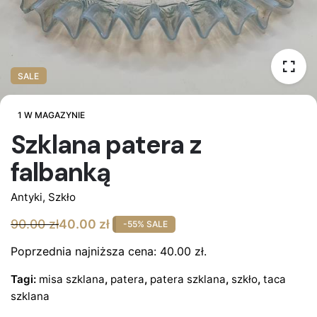
SALE
1 W MAGAZYNIE
Szklana patera z
falbanką
Antyki
,
Szkło
90.00
zł
40.00
zł
-55% SALE
Pierwotna
Aktualna
cena
cena
Poprzednia najniższa cena:
40.00
zł
.
wynosiła:
wynosi:
Tagi:
misa szklana
,
patera
,
patera szklana
,
szkło
,
taca
90.00 zł.
40.00 zł.
szklana