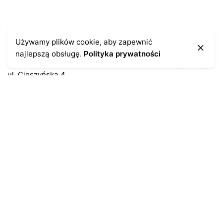
Kontakt
Używamy plików cookie, aby zapewnić
najlepszą obsługę.
Polityka prywatności
43-300 Bielsko-Biała
ul. Cieszyńska 4
Telefon:
691-547-155
Email:
kontakt@antykikormoran.pl
Moje konto
Moje zamówienia
Moja historia
Moje dane personalne
Antykikormoran.pl