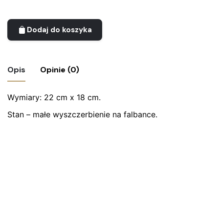
Dodaj do koszyka
Opis
Opinie (0)
Wymiary: 22 cm x 18 cm.
Nie ma jeszcze żadnych recenzji.
Stan – małe wyszczerbienie na falbance.
Bądź pierwszym recenzentem “Szklana
patera z falbanką”
Twój adres email nie zostanie opublikowany.
Wymagane
pola są oznaczone
*
Oceń ten produkt:
*
ZOSTAW ODPOWIEDŹ