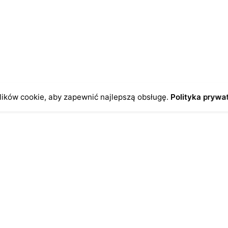
czas pisania kolejnych komentarzy.
ików cookie, aby zapewnić najlepszą obsługę.
Polityka prywa
o
Antykikormoran.pl
O nas
ienia
Metody płatności
a
Metody dostawy
ersonalne
FAQ – często zadawane pytan