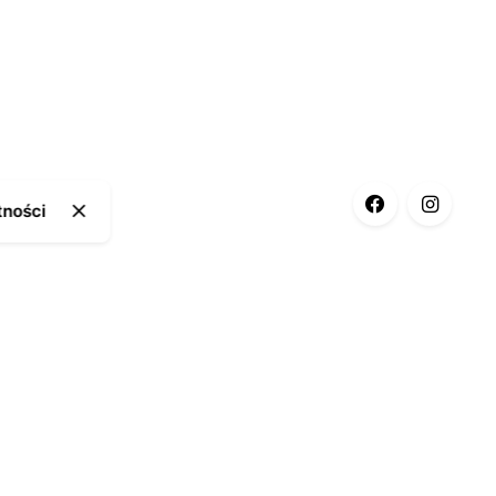
tności
ia