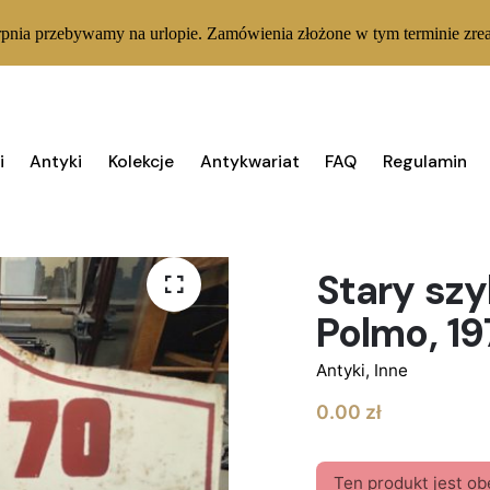
rpnia przebywamy na urlopie. Zamówienia złożone w tym terminie zrea
i
Antyki
Kolekcje
Antykwariat
FAQ
Regulamin
BRAK W MAGAZYNIE
Stary szy
Polmo, 1
Antyki
,
Inne
0.00
zł
Ten produkt jest ob