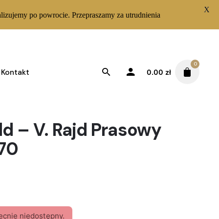
X
lizujemy po powrocie. Przepraszamy za utrudnienia
0
Kontakt
0.00
zł
ld – V. Rajd Prasowy
970
ecnie niedostępny.