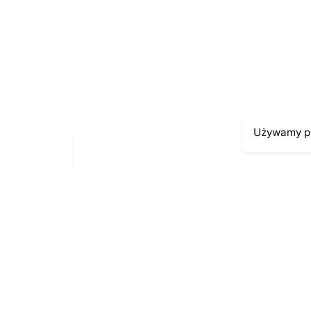
E-mail
*
Zapamiętaj moje dane w tej przeglądarce pod
Używamy pl
Moje kont
Kontakt
43-300 Bielsko-Biała
Moje zamów
ul. Cieszyńska 4
Moja histori
Telefon:
691-547-155
Moje dane p
Email:
kontakt@antykikormoran.pl