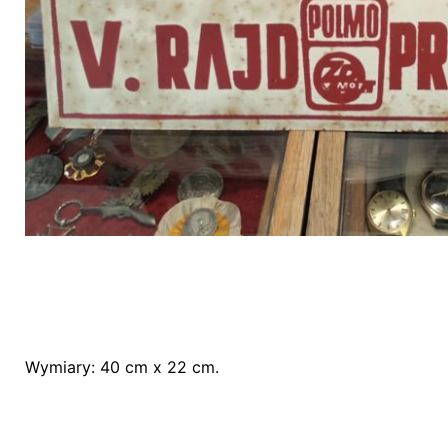
Wymiary: 40 cm x 22 cm.
Nie ma jeszcze żadnych recenzji.
Bądź pierwszym recenzentem “Stary szyld – 