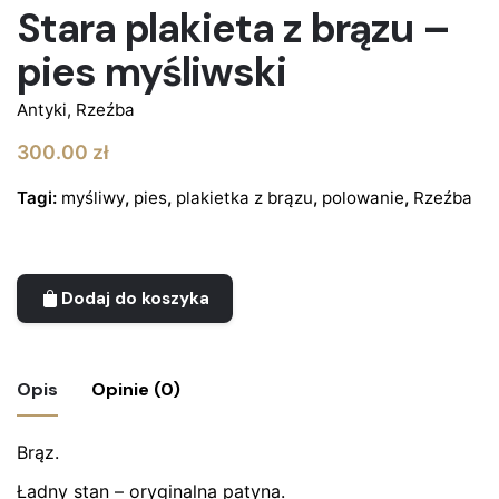
Stara plakieta z brązu –
pies myśliwski
Antyki
,
Rzeźba
300.00
zł
Tagi:
myśliwy
,
pies
,
plakietka z brązu
,
polowanie
,
Rzeźba
Dodaj do koszyka
Opis
Opinie (0)
Brąz.
Nie ma jeszcze żadnych recenzji.
Ładny stan – oryginalna patyna.