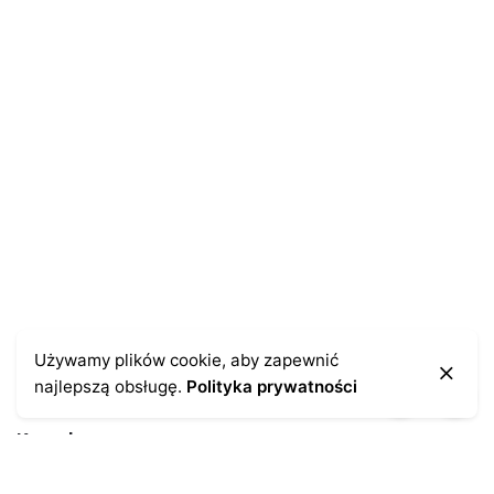
E-mail
*
Zapamiętaj moje dane w tej przeglądarce podczas
pisania kolejnych komentarzy.
Używamy plików cookie, aby zapewnić
najlepszą obsługę.
Polityka prywatności
Kontakt
43-300 Bielsko-Biała