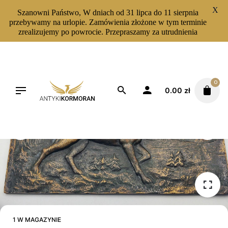
X
Szanowni Państwo, W dniach od 31 lipca do 11 sierpnia
przebywamy na urlopie. Zamówienia złożone w tym terminie
zrealizujemy po powrocie. Przepraszamy za utrudnienia
Skip
to
content
0
0.00
zł
1 W MAGAZYNIE