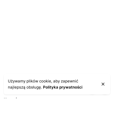
Zapamiętaj moje dane w tej przeglądarce podczas
pisania kolejnych komentarzy.
Używamy plików cookie, aby zapewnić
najlepszą obsługę.
Polityka prywatności
Kontakt
43-300 Bielsko-Biała