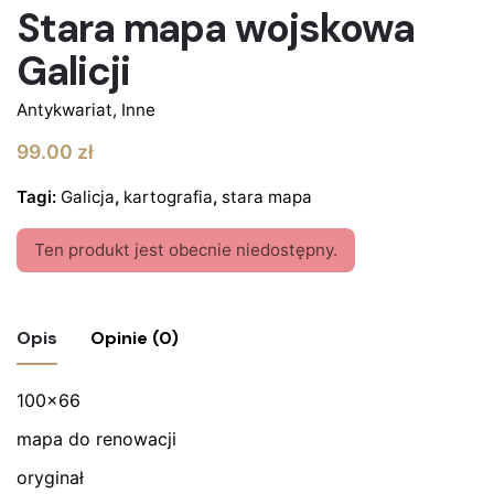
Stara mapa wojskowa
Galicji
Antykwariat
,
Inne
99.00
zł
Tagi:
Galicja
,
kartografia
,
stara mapa
Ten produkt jest obecnie niedostępny.
Opis
Opinie (0)
100×66
Nie ma jeszcze żadnych recenzji.
mapa do renowacji
Bądź pierwszym recenzentem “Stara mapa
wojskowa Galicji”
oryginał