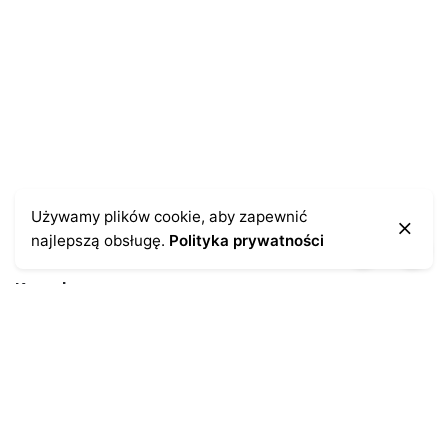
pisania kolejnych komentarzy.
Używamy plików cookie, aby zapewnić
najlepszą obsługę.
Polityka prywatności
Kontakt
43-300 Bielsko-Biała
ul. Cieszyńska 4
Telefon:
691-547-155
Email:
kontakt@antykikormoran.pl