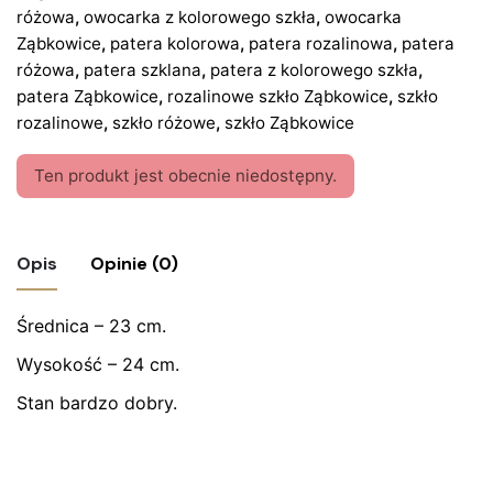
różowa
,
owocarka z kolorowego szkła
,
owocarka
Ząbkowice
,
patera kolorowa
,
patera rozalinowa
,
patera
różowa
,
patera szklana
,
patera z kolorowego szkła
,
patera Ząbkowice
,
rozalinowe szkło Ząbkowice
,
szkło
rozalinowe
,
szkło różowe
,
szkło Ząbkowice
Ten produkt jest obecnie niedostępny.
Opis
Opinie (0)
Średnica – 23 cm.
Nie ma jeszcze żadnych recenzji.
Wysokość – 24 cm.
Bądź pierwszym recenzentem “Rozalinowa
owocarka szklana, Ząbkowice”
Stan bardzo dobry.
Twój adres email nie zostanie opublikowany.
Wymagane
pola są oznaczone
*