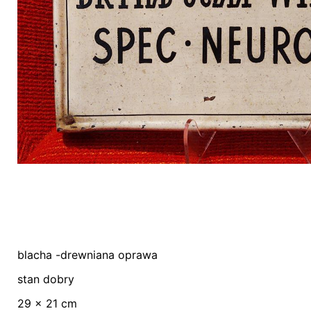
blacha -drewniana oprawa
Nie ma jeszcze żadnych recenzji.
stan dobry
Bądź pierwszym recenzentem “Przedwojenny 
29 x 21 cm