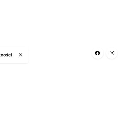
tności
ia