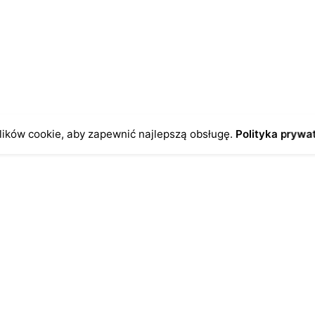
czas pisania kolejnych komentarzy.
ików cookie, aby zapewnić najlepszą obsługę.
Polityka prywa
o
Antykikormoran.pl
O nas
ienia
Metody płatności
a
Metody dostawy
ersonalne
FAQ – często zadawane pytan