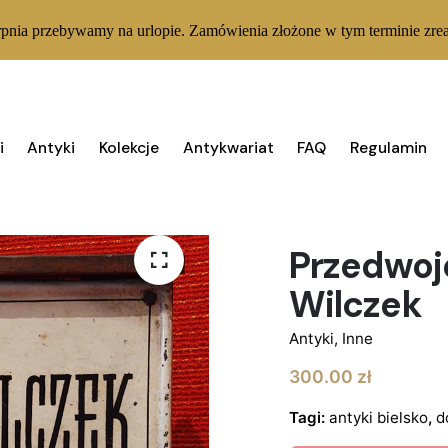
rpnia przebywamy na urlopie. Zamówienia złożone w tym terminie zrea
i
Antyki
Kolekcje
Antykwariat
FAQ
Regulamin
BRAK W MAGAZYNIE
Przedwoje
Wilczek
Antyki
,
Inne
300.00
zł
Tagi:
antyki bielsko
,
d