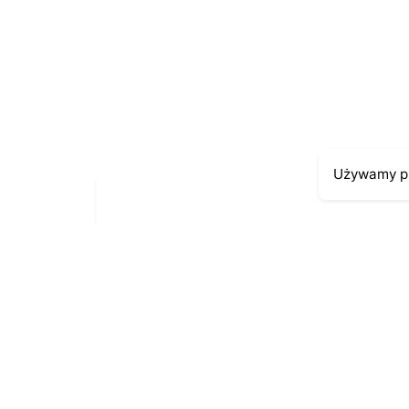
E-mail
*
Zapamiętaj moje dane w tej przeglądarce pod
Używamy pl
Moje kont
Kontakt
43-300 Bielsko-Biała
Moje zamów
ul. Cieszyńska 4
Moja histori
Telefon:
691-547-155
Moje dane p
Email:
kontakt@antykikormoran.pl