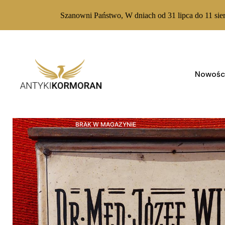
Szanowni Państwo, W dniach od 31 lipca do 11 sie
Skip
to
content
Nowośc
BRAK W MAGAZYNIE