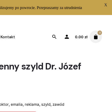
X
lizujemy po powrocie. Przepraszamy za utrudnienia
0
Kontakt
0.00
zł
nny szyld Dr. Józef
oktor
,
emalia
,
reklama
,
szyld
,
zawód